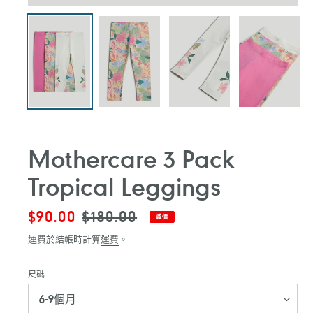
Mothercare 3 Pack
Tropical Leggings
售
$90.00
定
$180.00
減價
價
價
運費於結帳時計算
運費
。
尺碼