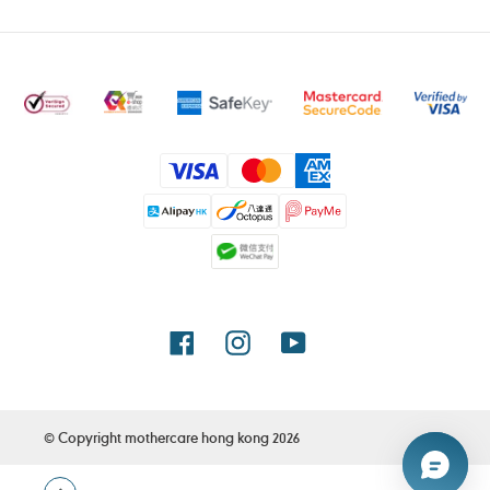
付
款
方
式
Facebook
Instagram
YouTube
© Copyright
mothercare hong kong
2026
使