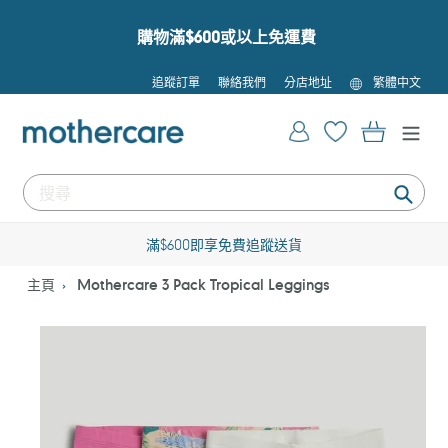
跳
到
購物滿$600或以上免運費
內
容
語
追蹤訂單
聯絡我們
分店地址
繁體中文
言
登入
購物車
提
交
滿$600即享免費追蹤送貨
主頁
Mothercare 3 Pack Tropical Leggings