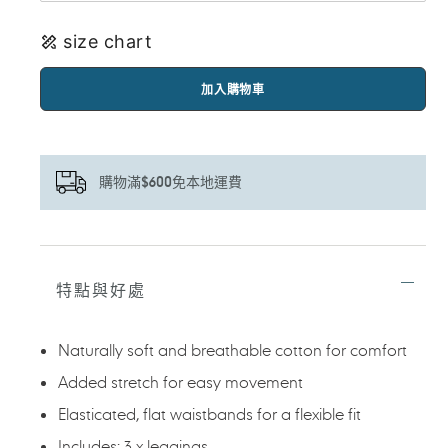
size chart
加入購物車
購物滿$600免本地運費
正
在
將
特點與好處
產
品
加
Naturally soft and breathable cotton for comfort
入
您
Added stretch for easy movement
的
Elasticated, flat waistbands for a flexible fit
購
物
Includes: 3 x leggings