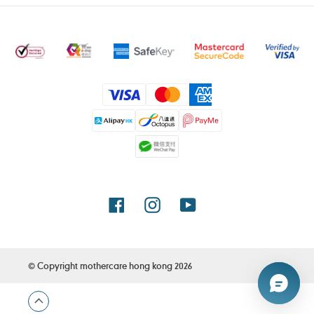
付
款
方
式
Facebook
Instagram
YouTube
© Copyright
mothercare hong kong
2026
使
用