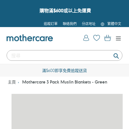
跳
到
購物滿$600或以上免運費
內
容
語
追蹤訂單
聯絡我們
分店地址
繁體中文
言
登入
購物車
提
交
滿$600即享免費追蹤送貨
主頁
Mothercare 3 Pack Muslin Blankets - Green