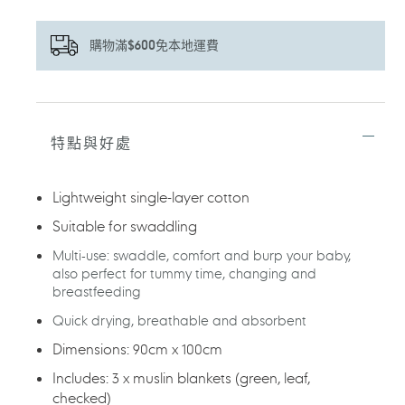
購物滿$600免本地運費
正
在
將
特點與好處
產
品
加
Lightweight single-layer cotton
入
您
Suitable for swaddling
的
購
Multi-use: swaddle, comfort and burp your baby,
物
also perfect for tummy time, changing and
車
breastfeeding
Quick drying, breathable and absorbent
Dimensions: 90cm x 100cm
Includes: 3 x muslin blankets (green, leaf,
checked)