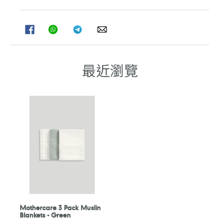
分
分
分
分
享
享
享
享
至
至
至
至
FACEBOOK
WHATSAPP
TELEGRAM
WHATSAPP
最近瀏覽
Mothercare 3 Pack Muslin
Blankets - Green