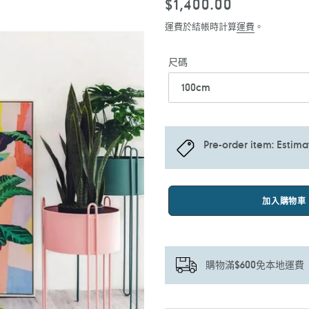
定
$1,400.00
價
運費於結帳時計算
運費
。
尺碼
Pre-order item: Estim
加入購物車
購物滿$600免本地運費
正