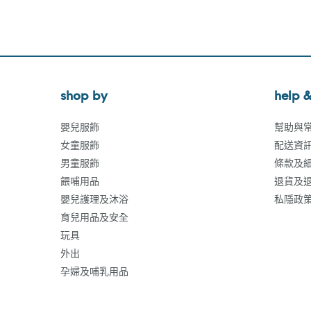
shop by
help &
嬰兒服飾
幫助與
女童服飾
配送資
男童服飾
條款及
餵哺用品
退貨及
嬰兒護理及沐浴
私隱政
育兒用品及安全
玩具
外出
孕婦及哺乳用品