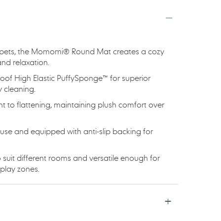
d pets, the Momomi® Round Mat creates a cozy
nd relaxation.
oof High Elastic PuffySponge™ for superior
 cleaning.
nt to flattening, maintaining plush comfort over
use and equipped with anti-slip backing for
to suit different rooms and versatile enough for
 play zones.