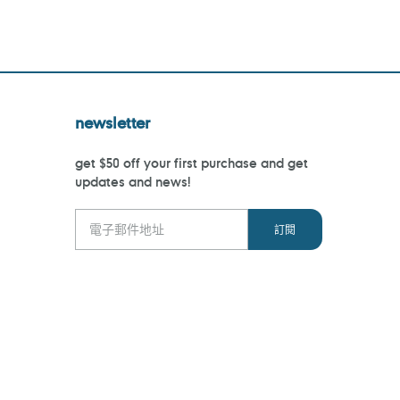
newsletter
get $50 off your first purchase and get
updates and news!