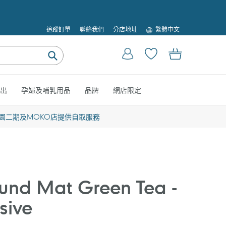
語
追蹤訂單
聯絡我們
分店地址
繁體中文
言
登入
購物車
提
交
出
孕婦及哺乳用品
品牌
網店限定
園二期及MOKO店提供自取服務
nd Mat Green Tea -
sive