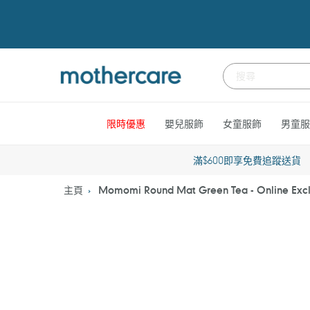
跳
到
內
容
限時優惠
嬰兒服飾
女童服飾
男童服
滿$600即享免費追蹤送貨
主頁
Momomi Round Mat Green Tea - Online Excl