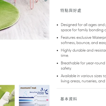
在
將
特點與好處
產
品
加
Designed for all ages an
入
space for family bonding a
您
Features exclusive Waterpr
的
softness, bounce, and easy
購
物
Highly durable and resista
車
time.
Breathable for year-round 
safety.
Available in various sizes 
living areas, nurseries, and
基本資料