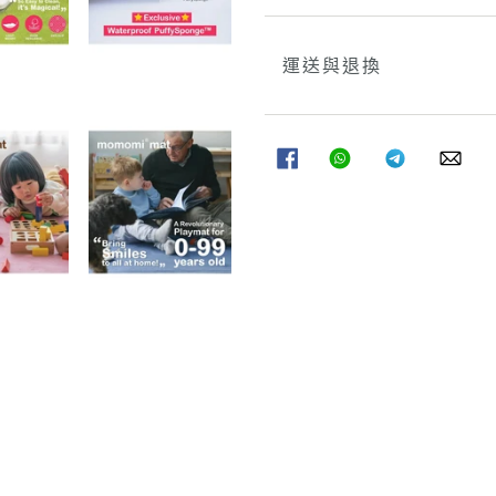
運送與退換
分
分
分
分
享
享
享
享
至
至
至
至
FACEBOOK
WHATSAPP
TELEGRAM
WHA