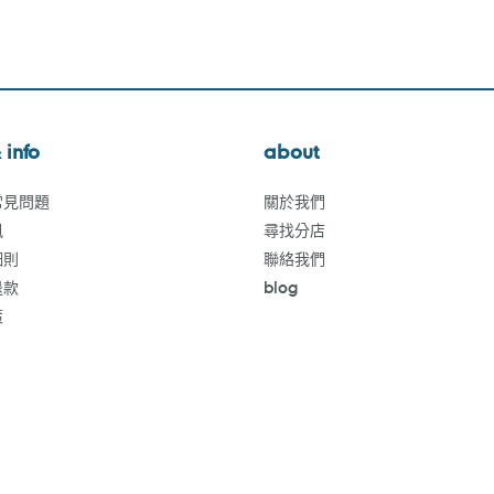
 info
about
常見問題
關於我們
訊
尋找分店
細則
聯絡我們
退款
blog
策