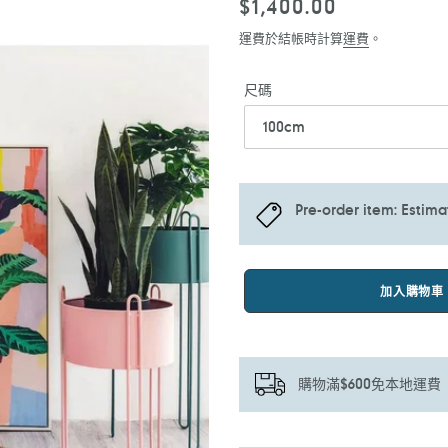
定
$1,400.00
價
運費於結帳時計算
運費
。
尺碼
Pre-order item: Estim
加入購物車
購物滿$600免本地運費
正