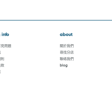
 info
about
常見問題
關於我們
訊
尋找分店
細則
聯絡我們
退款
blog
策