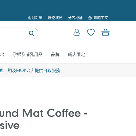
語
追蹤訂單
聯絡我們
分店地址
繁體中文
言
登入
購物車
提
交
出
孕婦及哺乳用品
品牌
網店限定
園二期及MOKO店提供自取服務
nd Mat Coffee -
sive