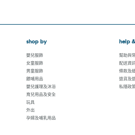
shop by
help &
嬰兒服飾
幫助與
女童服飾
配送資
男童服飾
條款及
餵哺用品
退貨及
嬰兒護理及沐浴
私隱政
育兒用品及安全
玩具
外出
孕婦及哺乳用品