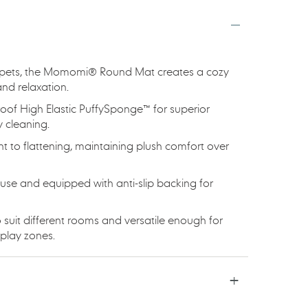
d pets, the Momomi® Round Mat creates a cozy
nd relaxation.
oof High Elastic PuffySponge™ for superior
 cleaning.
nt to flattening, maintaining plush comfort over
use and equipped with anti-slip backing for
to suit different rooms and versatile enough for
 play zones.