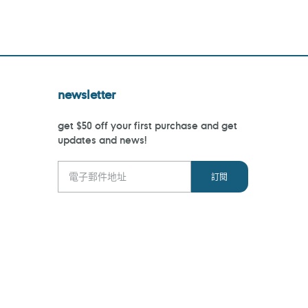
newsletter
get $50 off your first purchase and get
updates and news!