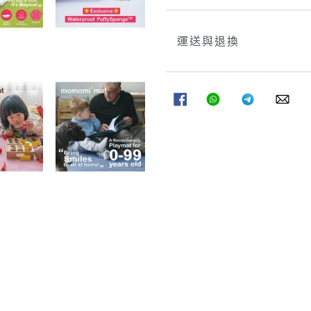
運送與退換
分
分
分
分
享
享
享
享
至
至
至
至
FACEBOOK
WHATSAPP
TELEGRAM
WHA