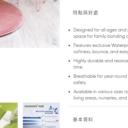
在
將
特點與好處
產
品
加
Designed for all ages an
入
space for family bonding a
您
Features exclusive Waterpr
的
softness, bounce, and easy
購
物
Highly durable and resista
車
time.
Breathable for year-round 
safety.
Available in various sizes 
living areas, nurseries, and
基本資料