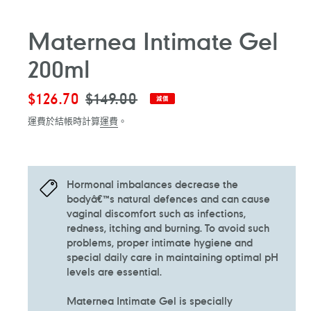
Maternea Intimate Gel
200ml
售
$126.70
定
$149.00
減價
價
價
運費於結帳時計算
運費
。
Hormonal imbalances decrease the
bodyâ€™s natural defences and can cause
vaginal discomfort such as infections,
redness, itching and burning. To avoid such
problems, proper intimate hygiene and
special daily care in maintaining optimal pH
levels are essential.
Maternea Intimate Gel is specially