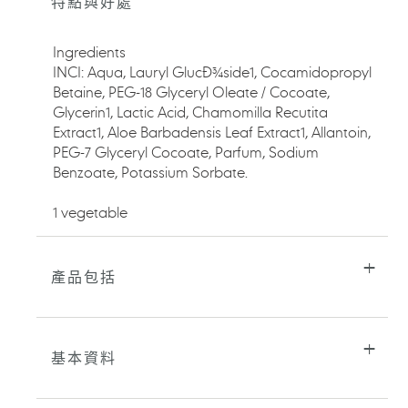
特點與好處
產
品
加
Ingredients
入
INCI: Aqua, Lauryl GlucÐ¾side1, Cocamidopropyl
您
Betaine, PEG-18 Glyceryl Oleate / Cocoate,
的
Glycerin1, Lactic Acid, Chamomilla Recutita
購
Extract1, Aloe Barbadensis Leaf Extract1, Allantoin,
物
車
PEG-7 Glyceryl Cocoate, Parfum, Sodium
Benzoate, Potassium Sorbate.
1 vegetable
產品包括
基本資料