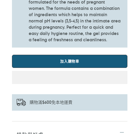
formulated for the needs of pregnant
women. The formula contains a combination
of ingredients which helps to maintain
normal pH levels (3,5-4,5) in the intimate area
during pregnancy. Perfect for a quick and
easy daily hygiene routine, the gel provides
a feeling of freshness and cleanliness.
加入購物車
購物滿$600免本地運費
正
在
將