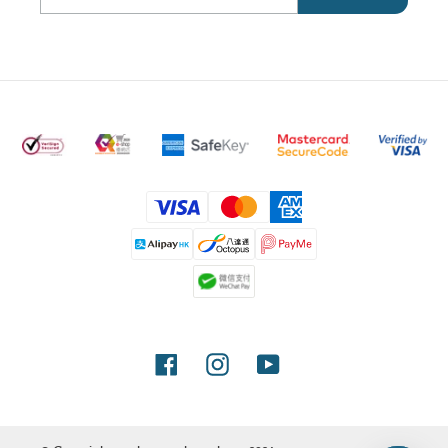
付
款
方
式
Facebook
Instagram
YouTube