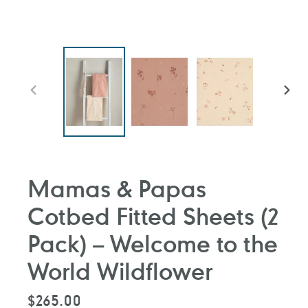
前
下
一
一
張
張
投
投
影
影
片
片
Mamas & Papas
Cotbed Fitted Sheets (2
Pack) – Welcome to the
World Wildflower
定
$265.00