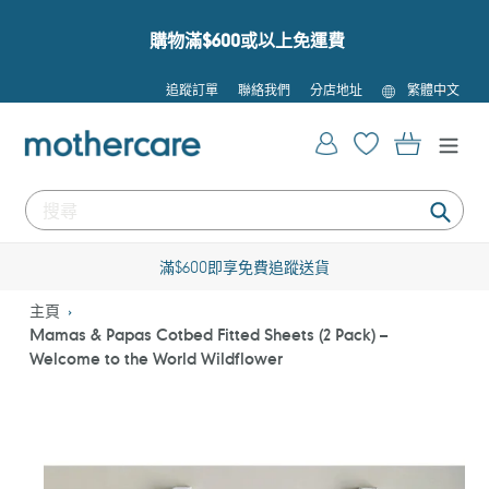
跳
到
購物滿$600或以上免運費
內
容
語
追蹤訂單
聯絡我們
分店地址
繁體中文
言
登入
購物車
提
交
滿$600即享免費追蹤送貨
主頁
Mamas & Papas Cotbed Fitted Sheets (2 Pack) –
Welcome to the World Wildflower