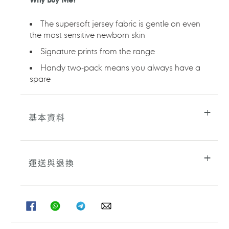
購
物
車
The supersoft jersey fabric is gentle on even
the most sensitive newborn skin
Signature prints from the range
Handy two-pack means you always have a
spare
基本資料
運送與退換
分
分
分
分
享
享
享
享
至
至
至
至
FACEBOOK
WHATSAPP
TELEGRAM
WHATSAPP