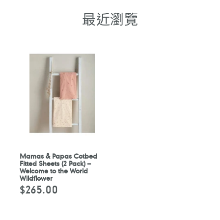
最近瀏覽
Mamas & Papas Cotbed
Fitted Sheets (2 Pack) –
Welcome to the World
Wildflower
$265.00
定
價