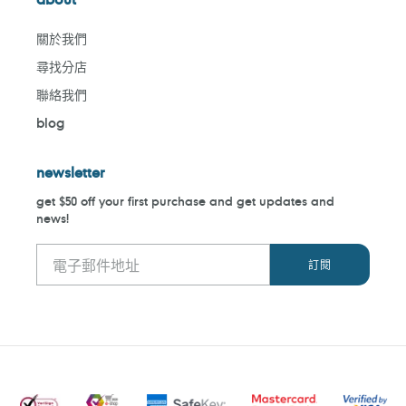
關於我們
尋找分店
聯絡我們
blog
newsletter
get $50 off your first purchase and get updates and
news!