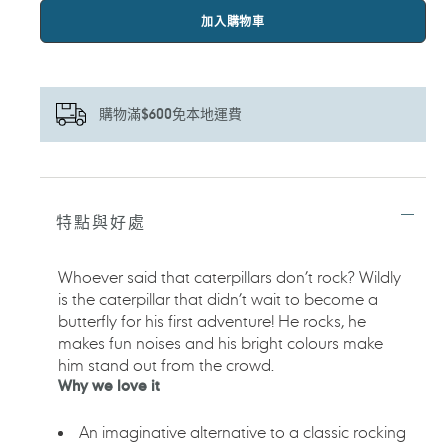
加入購物車
購物滿$600免本地運費
正
在
將
特點與好處
產
品
加
Whoever said that caterpillars don’t rock? Wildly
入
is the caterpillar that didn’t wait to become a
您
butterfly for his first adventure! He rocks, he
的
makes fun noises and his bright colours make
購
him stand out from the crowd.
物
車
Why we love it
An imaginative alternative to a classic rocking