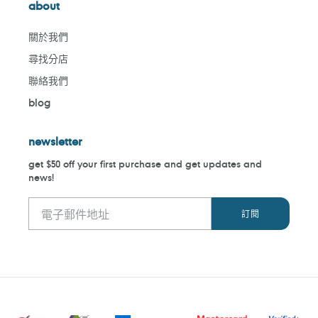
about
關於我們
尋找分店
聯絡我們
blog
newsletter
get $50 off your first purchase and get updates and
news!