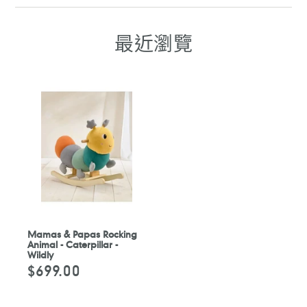
FACEBOOK
WHATSAPP
TELEGRAM
WHATSAPP
最近瀏覽
Mamas & Papas Rocking
Animal - Caterpillar -
Wildly
$699.00
定
價