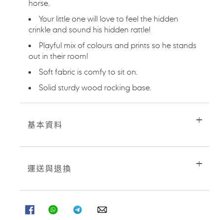
horse.
Your little one will love to feel the hidden
crinkle and sound his hidden rattle!
Playful mix of colours and prints so he stands
out in their room!
Soft fabric is comfy to sit on.
Solid sturdy wood rocking base.
基本資料
運送與退換
分
分
分
分
享
享
享
享
至
至
至
至