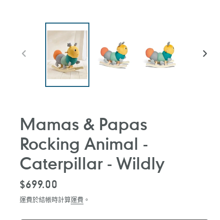
前
下
一
一
張
張
投
投
影
影
片
片
Mamas & Papas
Rocking Animal -
Caterpillar - Wildly
定
$699.00
價
運費於結帳時計算
運費
。