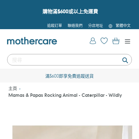
跳
到
購物滿$600或以上免運費
內
容
語
追蹤訂單
聯絡我們
分店地址
繁體中文
言
登入
購物車
提
交
滿$600即享免費追蹤送貨
主頁
Mamas & Papas Rocking Animal - Caterpillar - Wildly