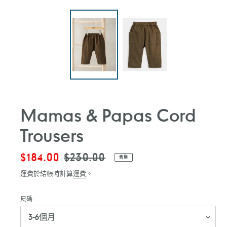
Mamas & Papas Cord
Trousers
售
$184.00
定
$230.00
售罄
價
價
運費於結帳時計算
運費
。
尺碼