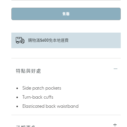
售罄
購物滿$600免本地運費
正
在
將
特點與好處
產
品
加
Side patch pockets
入
您
Turn-back cuffs
的
Elasticated back waistband
購
物
車