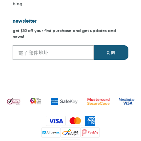
blog
newsletter
get $50 off your first purchase and get updates and
news!
付
款
方
式