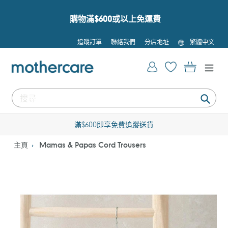
跳
到
購物滿$600或以上免運費
內
容
語
追蹤訂單
聯絡我們
分店地址
繁體中文
言
登入
購物車
提
交
滿$600即享免費追蹤送貨
主頁
Mamas & Papas Cord Trousers