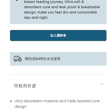
breast feeding journey. Ultra soft &
absorbent core and leak proof & breathable
design, make you feel dry and comortable
day and night.
加入購物車
購物滿$600免本地運費
正
在
將
特點與好處
產
品
加
ultra absorbent material and triple layered core
入
design
您
的