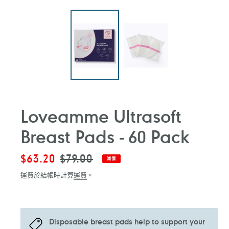
Loveamme Ultrasoft
Breast Pads - 60 Pack
售
$63.20
定
$79.00
減價
價
價
運費於結帳時計算
運費
。
Disposable breast pads help to support your