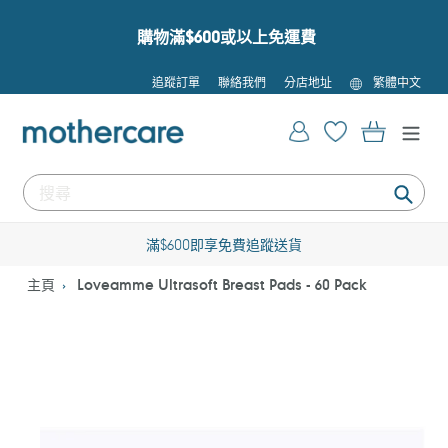
跳
到
購物滿$600或以上免運費
內
容
語
追蹤訂單
聯絡我們
分店地址
繁體中文
言
登入
購物車
提
交
滿$600即享免費追蹤送貨
主頁
Loveamme Ultrasoft Breast Pads - 60 Pack