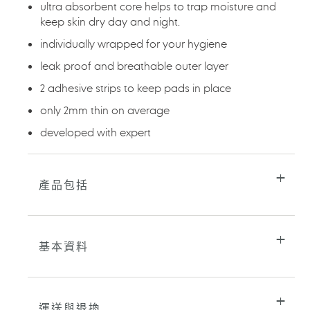
ultra absorbent core helps to trap moisture and
購
keep skin dry day and night.
物
車
individually wrapped for your hygiene
leak proof and breathable outer layer
2 adhesive strips to keep pads in place
only 2mm thin on average
developed with expert
產品包括
基本資料
運送與退換