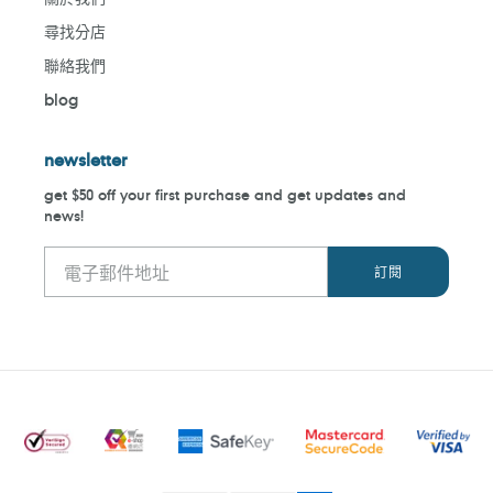
尋找分店
聯絡我們
blog
newsletter
get $50 off your first purchase and get updates and
news!