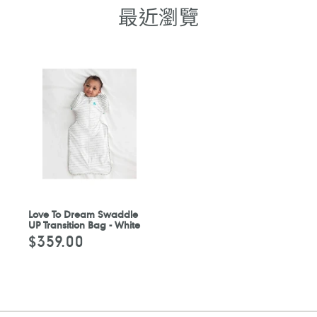
最近瀏覽
Love To Dream Swaddle
UP Transition Bag - White
$359.00
定
價