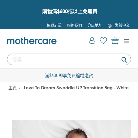
跳
到
購物滿$600或以上免運費
內
容
語
追蹤訂單
聯絡我們
分店地址
繁體中文
言
登入
購物車
提
交
滿$600即享免費追蹤送貨
主頁
Love To Dream Swaddle UP Transition Bag - White