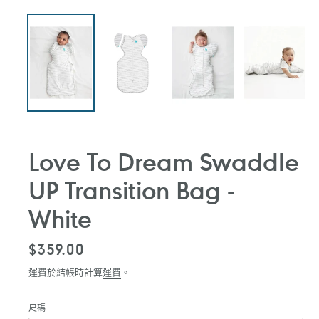
Love To Dream Swaddle
UP Transition Bag -
White
定
$359.00
價
運費於結帳時計算
運費
。
尺碼