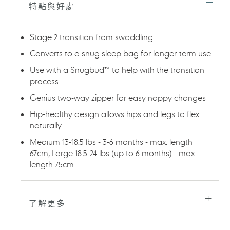
將
特點與好處
產
品
加
Stage 2 transition from swaddling
入
您
Converts to a snug sleep bag for longer-term use
的
Use with a Snugbud™ to help with the transition
購
物
process
車
Genius two-way zipper for easy nappy changes
Hip-healthy design allows hips and legs to flex
naturally
Medium 13-18.5 lbs - 3-6 months - max. length
67cm; Large 18.5-24 lbs (up to 6 months) - max.
length 75cm
了解更多