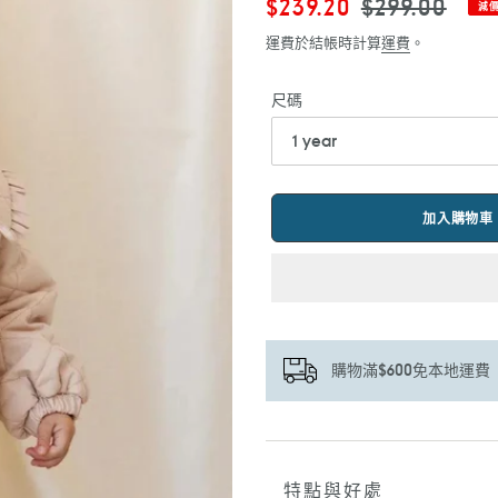
售
$239.20
定
$299.00
減
價
價
運費於結帳時計算
運費
。
尺碼
加入購物車
購物滿$600免本地運費
正
在
將
特點與好處