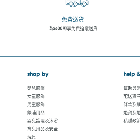
免費送貨
滿$600即享免費追蹤送貨
shop by
help &
嬰兒服飾
幫助與
女童服飾
配送資
男童服飾
條款及
餵哺用品
退貨及
嬰兒護理及沐浴
私隱政
育兒用品及安全
玩具