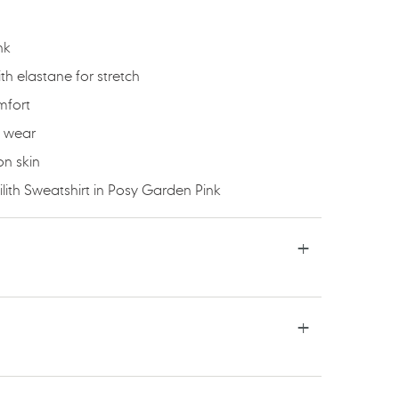
nk
h elastane for stretch
mfort
y wear
on skin
ilith Sweatshirt in Posy Garden Pink