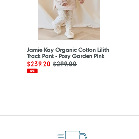
Jamie Kay Organic Cotton Lilith
Track Pant - Posy Garden Pink
售
$239.20
定
$299.00
價
價
減價