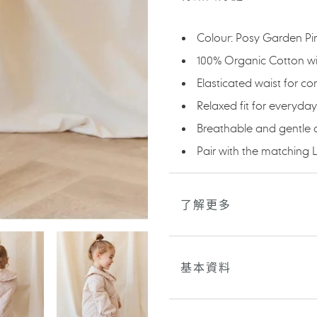
產
品
加
Colour: Posy Garden Pi
入
100% Organic Cotton wit
您
的
Elasticated waist for co
購
Relaxed fit for everyda
物
車
Breathable and gentle 
Pair with the matching L
了解更多
基本資料