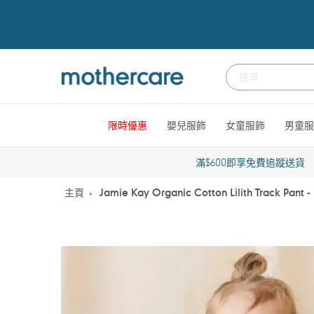
跳
到
內
容
限時優惠
嬰兒服飾
女童服飾
男童服
滿$600即享免費追蹤送貨
主頁
Jamie Kay Organic Cotton Lilith Track Pant 