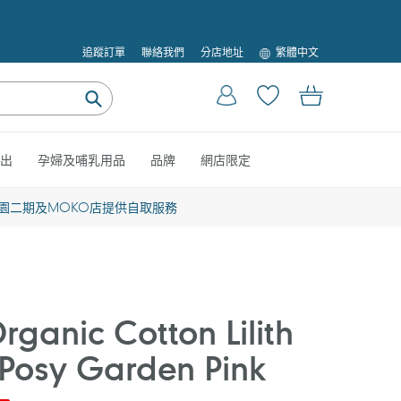
語
追蹤訂單
聯絡我們
分店地址
繁體中文
言
登入
購物車
提
交
出
孕婦及哺乳用品
品牌
網店限定
園二期及MOKO店提供自取服務
ganic Cotton Lilith
- Posy Garden Pink