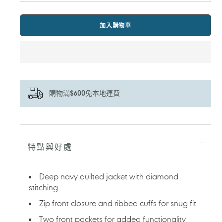
加入購物車
購物滿$600免本地運費
正
在
將
特點與好處
產
品
加
Deep navy quilted jacket with diamond
入
stitching
您
的
Zip front closure and ribbed cuffs for snug fit
購
物
Two front pockets for added functionality