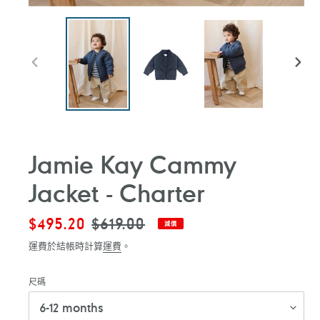
前
下
一
一
張
張
投
投
影
影
片
片
Jamie Kay Cammy
Jacket - Charter
售
$495.20
定
$619.00
減價
價
價
運費於結帳時計算
運費
。
尺碼