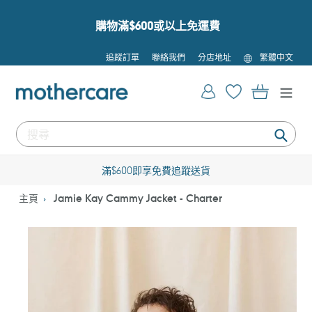
跳
到
購物滿$600或以上免運費
內
容
語
追蹤訂單
聯絡我們
分店地址
繁體中文
言
登入
購物車
提
交
滿$600即享免費追蹤送貨
主頁
Jamie Kay Cammy Jacket - Charter