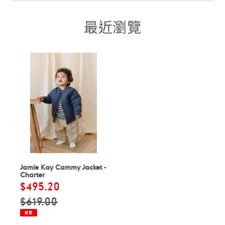
FACEBOOK
WHATSAPP
TELEGRAM
WHATSAPP
最近瀏覽
Jamie Kay Cammy Jacket -
Charter
售
$495.20
定
價
價
$619.00
減價