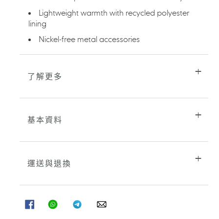
車
Lightweight warmth with recycled polyester
lining
Nickel-free metal accessories
了解更多
基本資料
運送與退換
分
分
分
分
享
享
享
享
至
至
至
至