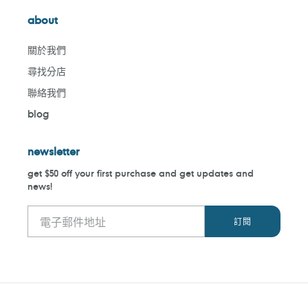
about
關於我們
尋找分店
聯絡我們
blog
newsletter
get $50 off your first purchase and get updates and
news!