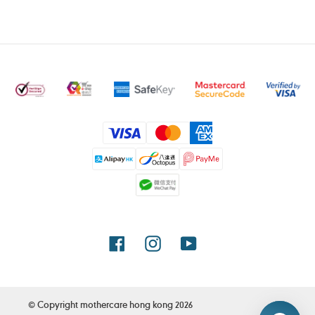
付
款
方
式
Facebook
Instagram
YouTube
© Copyright
mothercare hong kong
2026