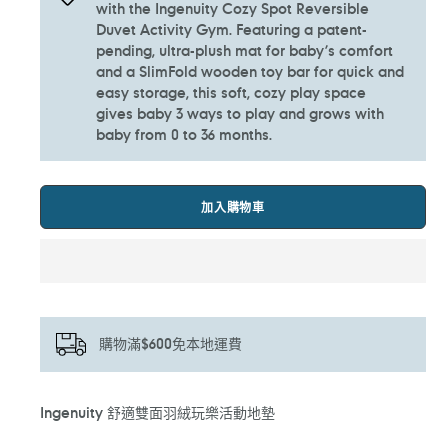
with the Ingenuity Cozy Spot Reversible
Duvet Activity Gym. Featuring a patent-
pending, ultra-plush mat for baby’s comfort
and a SlimFold wooden toy bar for quick and
easy storage, this soft, cozy play space
gives baby 3 ways to play and grows with
baby from 0 to 36 months.
加入購物車
購物滿$600免本地運費
正
Ingenuity 舒適雙面羽絨玩樂活動地墊
在
將