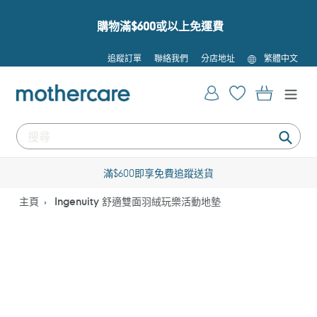
跳
到
購物滿$600或以上免運費
內
容
語
追蹤訂單
聯絡我們
分店地址
繁體中文
言
登入
購物車
提
交
滿$600即享免費追蹤送貨
主頁
Ingenuity 舒適雙面羽絨玩樂活動地墊