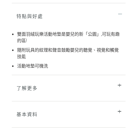
產
品
加
特點與好處
入
您
的
雙面羽絨玩樂活動地墊是嬰兒的新「公園」,可玩有趣
購
的區!
物
車
隨附玩具的紋理和聲音鼓勵嬰兒的聽覺、視覺和觸覺
技能
活動地墊可機洗
了解更多
基本資料