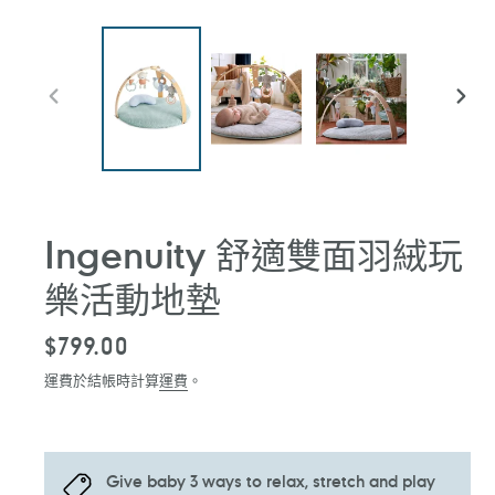
前
下
一
一
張
張
投
投
影
影
片
片
Ingenuity 舒適雙面羽絨玩
樂活動地墊
定
$799.00
價
運費於結帳時計算
運費
。
Give baby 3 ways to relax, stretch and play