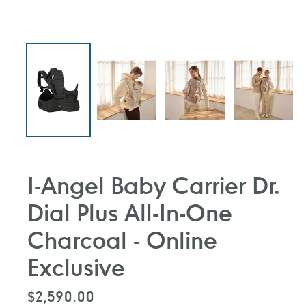
I-Angel Baby Carrier Dr.
Dial Plus All-In-One
Charcoal - Online
Exclusive
定
$2,590.00