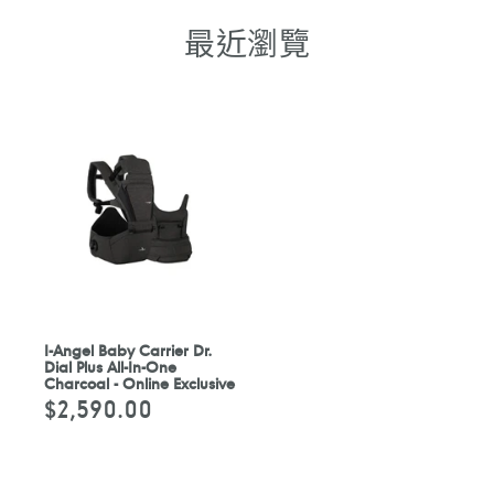
最近瀏覽
I-Angel Baby Carrier Dr.
Dial Plus All-In-One
Charcoal - Online Exclusive
$2,590.00
定
價