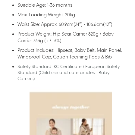
加
Suitable Age: 1-36 months
入
您
Max. Loading Weight: 20kg
的
Waist Size: Approx. 60.9cm(24”) - 106.6cm(42”)
購
物
Product Weight: Hip Seat Carrier 820g / Baby
車
Carrier 733g (+/- 3%)
Product Includes: Hipseat, Baby Belt, Main Panel,
Windproof Cap, Cotton Teething Pads & Bib
Safety Standard: KC Certificate / European Safety
Standard (Child use and care articles - Baby
Carriers)