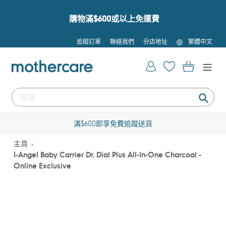
跳
到
購物滿$600或以上免運費
內
容
語
追蹤訂單
聯絡我們
分店地址
繁體中文
言
登入
購物車
提
交
滿$600即享免費追蹤送貨
主頁
I-Angel Baby Carrier Dr. Dial Plus All-In-One Charcoal -
Online Exclusive