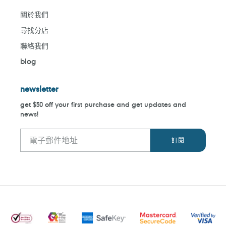
關於我們
尋找分店
聯絡我們
blog
newsletter
get $50 off your first purchase and get updates and
news!