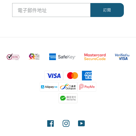
付
款
方
式
Facebook
Instagram
YouTube