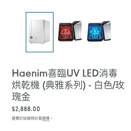
Haenim喜臨UV LED消毒
烘乾機 (典雅系列) - 白色/玫
瑰金
定
$2,888.00
價
運費於結帳時計算
運費
。