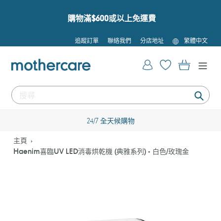
跳
到
購物滿$600或以上免運費
內
容
語
追蹤訂單
聯絡我們
分店地址
繁體中文
言
登入
購物車
提
交
24/7 全天候購物
主頁
Haenim喜臨UV LED消毒烘乾機 (典雅系列) - 白色/玫瑰金