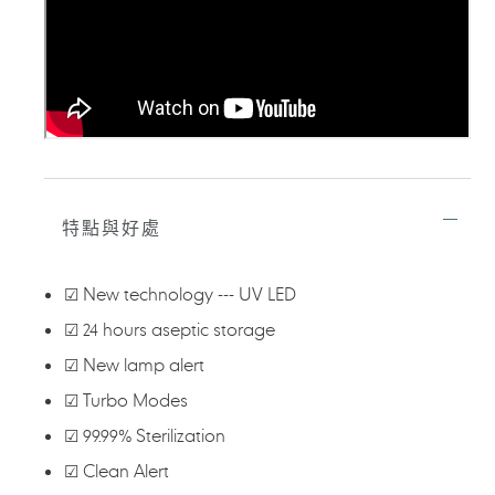
加
入
您
的
購
物
車
特點與好處
☑ New technology --- UV LED
☑ 24 hours aseptic storage
☑ New lamp alert
☑ Turbo Modes
☑ 99.99% Sterilization
☑ Clean Alert