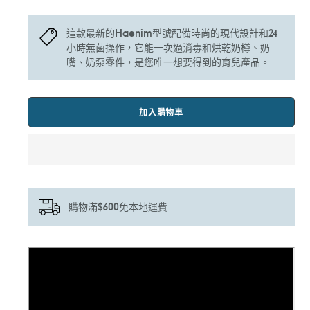
這款最新的Haenim型號配備時尚的現代設計和24
小時無菌操作，它能一次過消毒和烘乾奶樽、奶
嘴、奶泵零件，是您唯一想要得到的育兒產品。
加入購物車
購物滿$600免本地運費
正
在
將
產
品