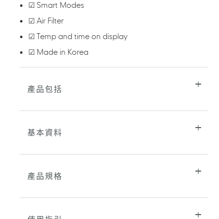
☑ Smart Modes
☑ Air Filter
☑ Temp and time on display
☑ Made in Korea
產品包括
基本資料
產品規格