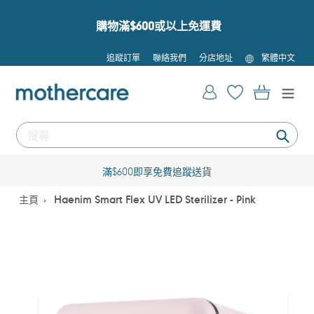
跳
到
購物滿$600或以上免運費
內
容
語
追蹤訂單
聯絡我們
分店地址
繁體中文
言
登入
購物車
提
交
滿$600即享免費追蹤送貨
主頁
Haenim Smart Flex UV LED Sterilizer - Pink