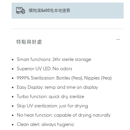
購物滿$600免本地運費
正
在
將
特點與好處
產
品
加
Smart funchions: 24hr sterile storage
入
您
Superior UV LED: No odors
的
99.99% Sterilization: Bottles (9ea), Nipples (9ea)
購
物
Easy Display: temp and time on display
車
Turbo function: quick dry, sterilize
Skip UV sterilization: just for drying
No heat function: capable of drying naturally
Clean alert: always hygienic