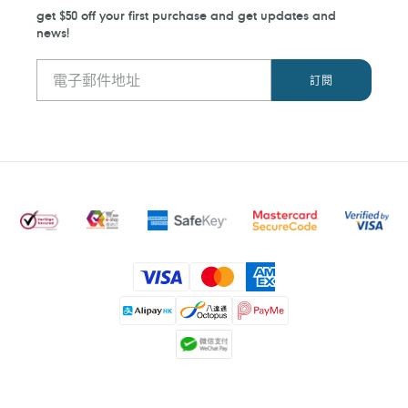
get $50 off your first purchase and get updates and
news!
付
款
方
式