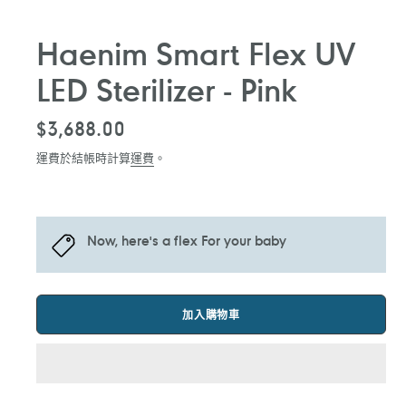
Haenim Smart Flex UV
LED Sterilizer - Pink
定
$3,688.00
價
運費於結帳時計算
運費
。
Now, here's a flex For your baby
加入購物車