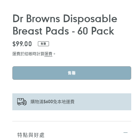
Dr Browns Disposable
Breast Pads - 60 Pack
定
$99.00
售罄
價
運費於結帳時計算
運費
。
售罄
購物滿$600免本地運費
正
在
將
特點與好處
產