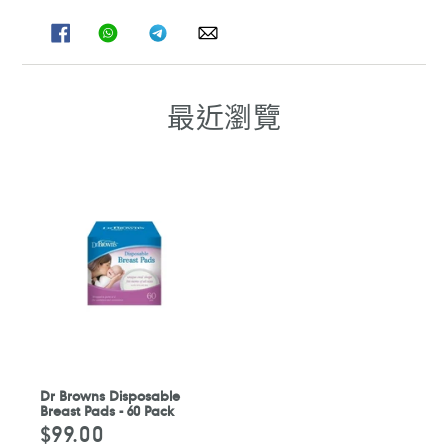
分
分
分
分
享
享
享
享
至
至
至
至
FACEBOOK
WHATSAPP
TELEGRAM
WHATSAPP
最近瀏覽
Dr Browns Disposable
Breast Pads - 60 Pack
$99.00
定
價