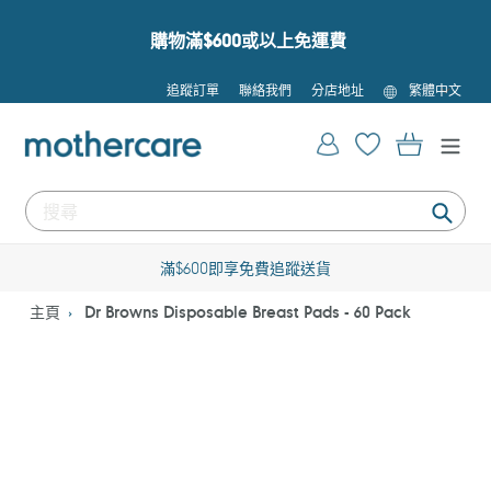
跳
到
購物滿$600或以上免運費
內
容
語
追蹤訂單
聯絡我們
分店地址
繁體中文
言
登入
購物車
提
交
滿$600即享免費追蹤送貨
主頁
Dr Browns Disposable Breast Pads - 60 Pack