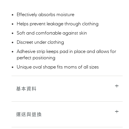
品
加
Effectively absorbs moisture
入
您
Helps prevent leakage through clothing
的
Soft and comfortable against skin
購
物
Discreet under clothing
車
Adhesive strip keeps pad in place and allows for
perfect positioning
Unique oval shape fits moms of all sizes
基本資料
運送與退換