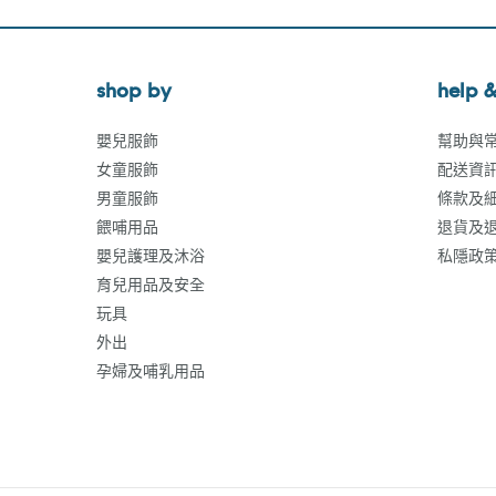
shop by
help &
嬰兒服飾
幫助與
女童服飾
配送資
男童服飾
條款及
餵哺用品
退貨及
嬰兒護理及沐浴
私隱政
育兒用品及安全
玩具
外出
孕婦及哺乳用品