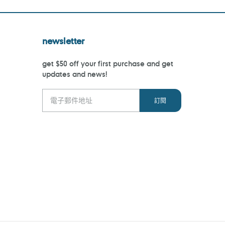
newsletter
get $50 off your first purchase and get
updates and news!