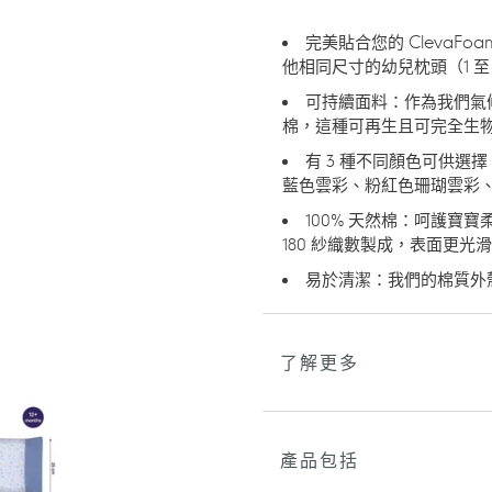
品
加
完美貼合您的 ClevaFoa
入
他相同尺寸的幼兒枕頭（1 至 
您
可持續面料：作為我們氣
的
棉，這種可再生且可完全生
購
物
有 3 種不同顏色可供
車
藍色雲彩、粉紅色珊瑚雲彩、
100% 天然棉：呵護寶
180 紗織數製成，表面更光滑
易於清潔：我們的棉質外
了解更多
產品包括