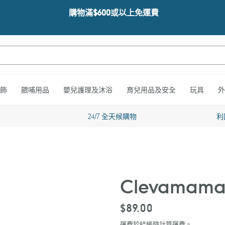
購物滿$600或以上免運費
飾
餵哺用品
嬰兒護理及沐浴
育兒用品及安全
玩具
外
24/7 全天候購物
利
Clevamam
定
$89.00
價
運費於結帳時計算
運費
。