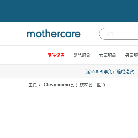
跳
到
內
容
限時優惠
嬰兒服飾
女童服飾
男童服
滿$600即享免費追蹤送貨
主頁
Clevamama 幼兒枕枕套 - 藍色