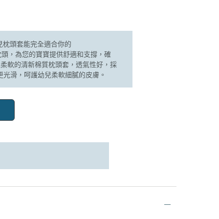
幼兒枕頭套能完全適合你的
dler枕頭，為您的寶寶提供舒適和支撐，確
超柔軟的清新棉質枕頭套，透氣性好，採
面更光滑，呵護幼兒柔軟細膩的皮膚。