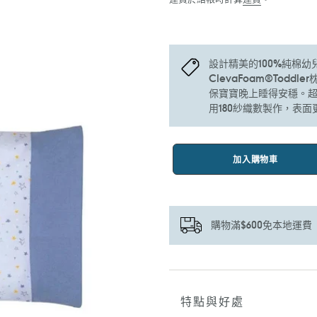
設計精美的100%純棉
ClevaFoam®Tod
保寶寶晚上睡得安穩。
用180紗織數製作，表
加入購物車
購物滿$600免本地運費
正
在
將
特點與好處
產