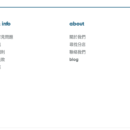
 info
about
常見問題
關於我們
訊
尋找分店
細則
聯絡我們
退款
blog
策