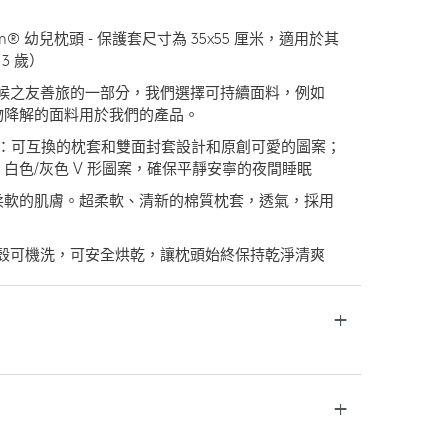
m® 幼兒枕頭 - 保護套尺寸為 35x55 厘米，適用於其
3 歲）
候之友善旅的一部分，我們選擇可持續面料，例如
物降解的面料用於我們的產品。
選擇：可互換的枕套和雙面封套設計和原創可愛的圖案；
白色/灰色 V 形圖案，確保平靜安寧的夜間睡眠
寶柔軟的肌膚。超柔軟、清新的棉質枕套，透氣，採用
殼可機洗，可安全烘乾，讓枕頭始終保持乾淨清爽