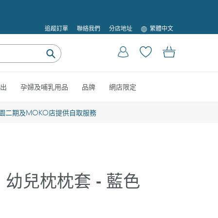
語
追蹤訂單
聯絡我們
分店地址
繁體中文
言
登入
購物車
提
交
出
孕婦及哺乳用品
品牌
網店限定
園二期及MOKO店提供自取服務
a 幼兒枕枕套 - 藍色