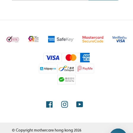
付
款
方
式
Facebook
Instagram
YouTube
© Copyright
mothercare hong kong
2026