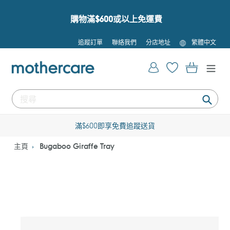
跳
到
購物滿$600或以上免運費
內
容
語
追蹤訂單
聯絡我們
分店地址
繁體中文
言
登入
購物車
提
交
滿$600即享免費追蹤送貨
主頁
Bugaboo Giraffe Tray