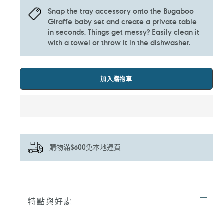
Snap the tray accessory onto the Bugaboo
Giraffe baby set and create a private table
in seconds. Things get messy? Easily clean it
with a towel or throw it in the dishwasher.
加入購物車
購物滿$600免本地運費
正
在
將
特點與好處
產
品