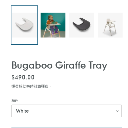
Bugaboo Giraffe Tray
定
$490.00
價
運費於結帳時計算
運費
。
顏色