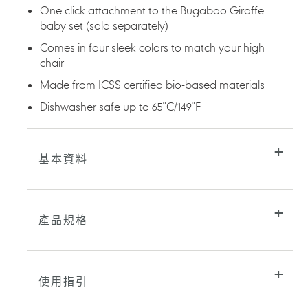
加
One click attachment to the Bugaboo Giraffe
入
baby set (sold separately)
您
的
Comes in four sleek colors to match your high
購
chair
物
車
Made from ICSS certified bio-based materials
Dishwasher safe up to 65˚C/149˚F
基本資料
產品規格
使用指引