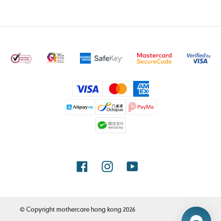
付
款
方
式
Facebook
Instagram
YouTube
© Copyright
mothercare hong kong
2026