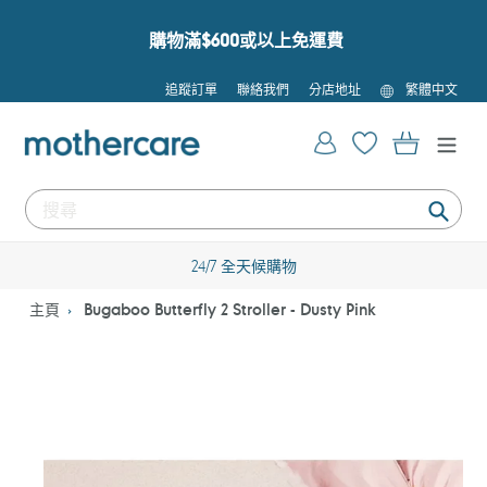
跳
到
購物滿$600或以上免運費
內
容
語
追蹤訂單
聯絡我們
分店地址
繁體中文
言
登入
購物車
提
交
24/7 全天候購物
主頁
Bugaboo Butterfly 2 Stroller - Dusty Pink