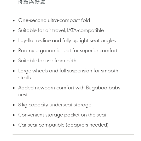
特點與好處
One-second ultra-compact fold
Suitable for air travel, IATA-compatible
Lay-flat recline and fully upright seat angles​
Roomy ergonomic seat for superior comfort
Suitable for use from birth
Large wheels and full suspension for smooth
strolls
Added newborn comfort with Bugaboo baby
nest
8 kg capacity underseat storage
Convenient storage pocket on the seat
Car seat compatible (adapters needed)