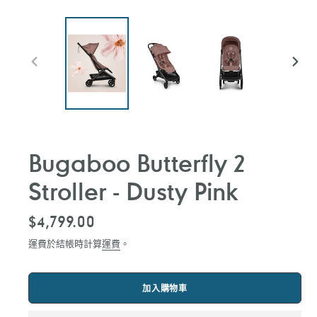
前
下
一
一
張
張
投
投
影
影
片
片
Bugaboo Butterfly 2
Stroller - Dusty Pink
定
$4,799.00
價
運費於結帳時計算
運費
。
加入購物車