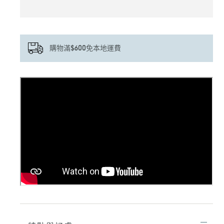
購物滿$600免本地運費
正
在
將
產
品
加
入
您
的
購
物
車