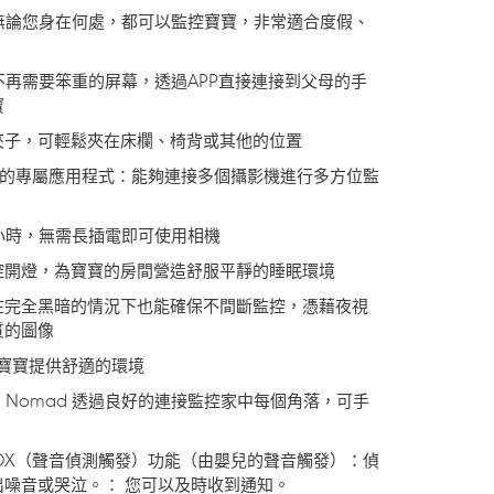
身，無論您身在何處，都可以監控寶寶，非常適合度假、
。
d 不再需要笨重的屏幕，透過APP直接連接到父母的手
寶
夾子，可輕鬆夾在床欄、椅背或其他的位置
d 上使用的專屬應用程式：能夠連接多個攝影機進行多方位監
 小時，無需長插電即可使用相機
控開燈，為寶寶的房間營造舒服平靜的睡眠環境
在完全黑暗的情況下也能確保不間斷監控，憑藉夜視
質的圖像
為寶寶提供舒適的環境
 Nomad 透過良好的連接監控家中每個角落，可手
VOX（聲音偵測觸發）功能（由嬰兒的聲音觸發）：偵
噪音或哭泣。： 您可以及時收到通知。