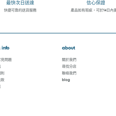
最快次日送達
信心保證
快捷可靠的送貨服務
產品如有瑕疵，可於14日內
 info
about
常見問題
關於我們
訊
尋找分店
細則
聯絡我們
退款
blog
策