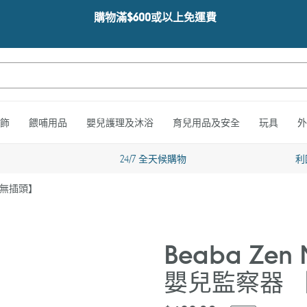
購物滿$600或以上免運費
飾
餵哺用品
嬰兒護理及沐浴
育兒用品及安全
玩具
外
24/7 全天候購物
利
 【無插頭】
Beaba Ze
嬰兒監察器 