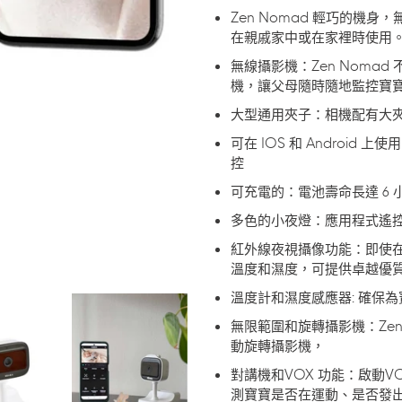
物
Zen Nomad 輕巧的機
車
在親戚家中或在家裡時使用
無線攝影機：Zen Noma
機，讓父母隨時隨地監控寶
大型通用夾子：相機配有大
可在 IOS 和 Androi
控
可充電的：電池壽命長達 6
多色的小夜燈：應用程式遙
紅外線夜視攝像功能：即使
溫度和濕度，可提供卓越優
溫度計和濕度感應器: 確保
無限範圍和旋轉攝影機：Zen
動旋轉攝影機，
對講機和VOX 功能：啟動
測寶寶是否在運動、是否發出