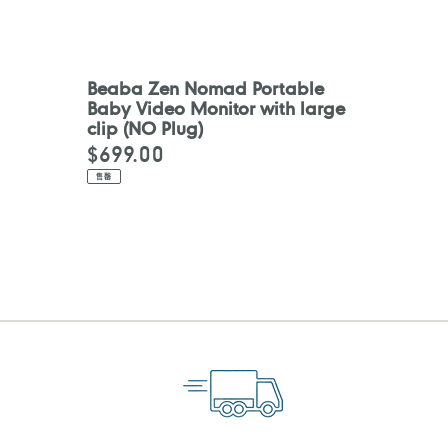
Beaba Zen Nomad Portable
Baby Video Monitor with large
clip (NO Plug)
$699.00
定
價
售罄