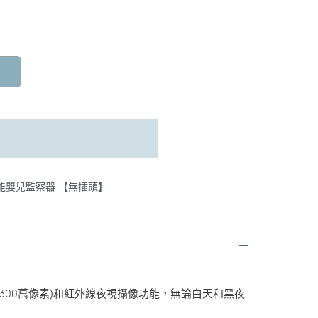
燈智能嬰兒監察器 【無插頭】
(300萬像素)和紅外線夜視攝像功能，無論白天和黑夜