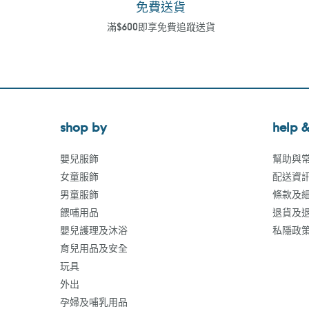
免費送貨
滿$600即享免費追蹤送貨
shop by
help &
嬰兒服飾
幫助與
女童服飾
配送資
男童服飾
條款及
餵哺用品
退貨及
嬰兒護理及沐浴
私隱政
育兒用品及安全
玩具
外出
孕婦及哺乳用品