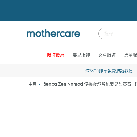
跳
到
內
容
限時優惠
嬰兒服飾
女童服飾
男童服
滿$600即享免費追蹤送貨
主頁
Beaba Zen Nomad 便攜夜燈智能嬰兒監察器