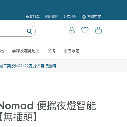
語
追蹤訂單
聯絡我們
分店地址
繁體中文
言
登入
購物車
提
交
出
孕婦及哺乳用品
品牌
網店限定
園二期及MOKO店提供自取服務
n Nomad 便攜夜燈智能
【無插頭】