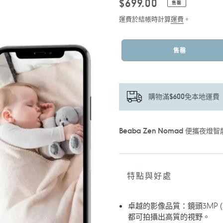
定
$699.00
售罄
價
運費於結帳時計算
運費
。
售罄
購物滿$600免本地運費
正
Beaba Zen Nomad 便攜夜
在
將
產
品
特點與好處
加
入
您
卓越的影像品質：鏡頭3MP 
的
都可拍攝出高質的視野。
購