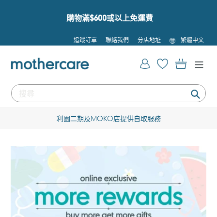
跳
到
購物滿$600或以上免運費
內
容
語
追蹤訂單
聯絡我們
分店地址
繁體中文
言
登入
購物車
提
交
24/7 全天候購物