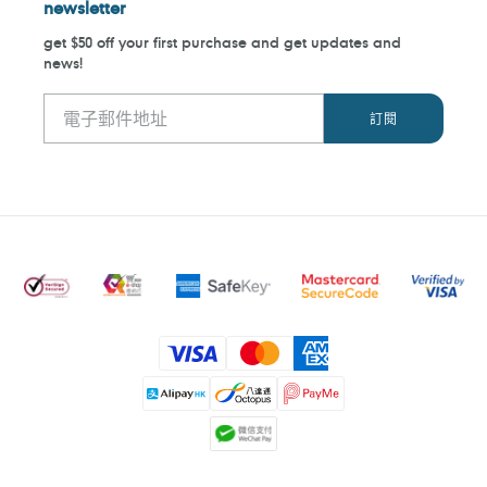
newsletter
get $50 off your first purchase and get updates and
news!
付
款
方
式