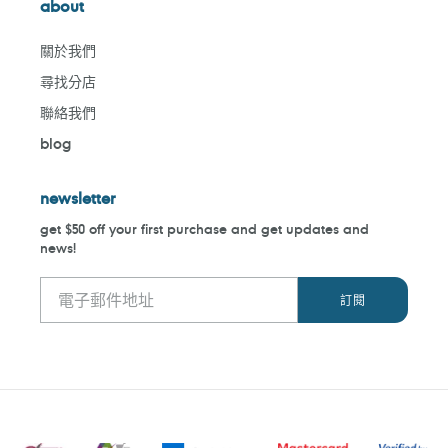
about
關於我們
尋找分店
聯絡我們
blog
newsletter
get $50 off your first purchase and get updates and
news!