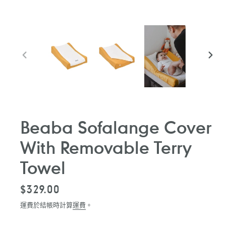
前
下
一
一
張
張
投
投
影
影
片
片
Beaba Sofalange Cover
With Removable Terry
Towel
定
$329.00
價
運費於結帳時計算
運費
。