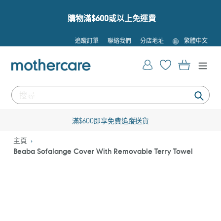
跳
到
購物滿$600或以上免運費
內
容
語
追蹤訂單
聯絡我們
分店地址
繁體中文
言
登入
購物車
提
交
滿$600即享免費追蹤送貨
主頁
Beaba Sofalange Cover With Removable Terry Towel