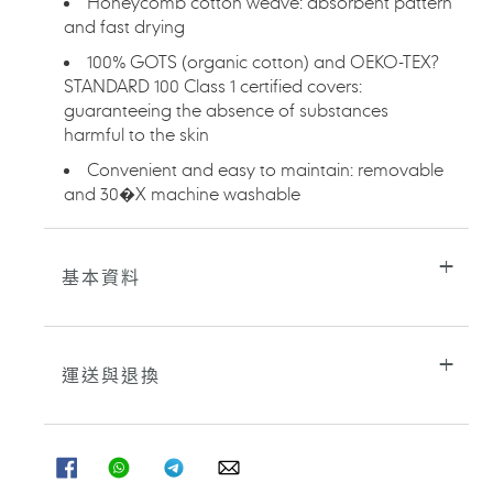
Honeycomb cotton weave: absorbent pattern
的
and fast drying
購
物
100% GOTS (organic cotton) and OEKO-TEX?
車
STANDARD 100 Class 1 certified covers:
guaranteeing the absence of substances
harmful to the skin
Convenient and easy to maintain: removable
and 30�X machine washable
基本資料
運送與退換
分
分
分
分
享
享
享
享
至
至
至
至