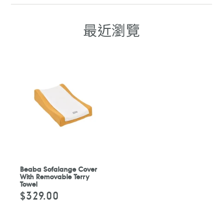
FACEBOOK
WHATSAPP
TELEGRAM
WHATSAPP
最近瀏覽
Beaba Sofalange Cover
With Removable Terry
Towel
$329.00
定
價