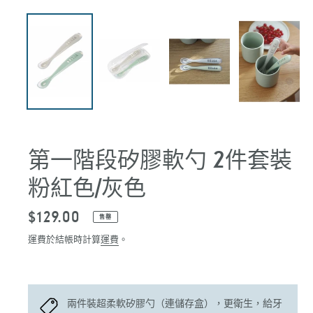
第一階段矽膠軟勺 2件套裝
粉紅色/灰色
定
$129.00
售罄
價
運費於結帳時計算
運費
。
兩件裝超柔軟矽膠勺（連儲存盒），更衛生，給牙