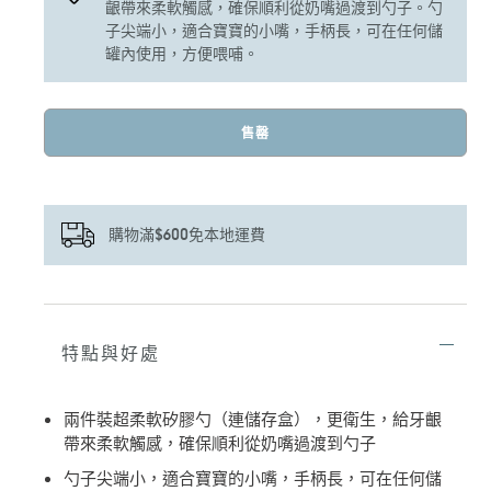
齦帶來柔軟觸感，確保順利從奶嘴過渡到勺子。勺
子尖端小，適合寶寶的小嘴，手柄長，可在任何儲
罐內使用，方便喂哺。
售罄
購物滿$600免本地運費
正
在
將
特點與好處
產
品
加
兩件裝超柔軟矽膠勺（連儲存盒），更衛生，給牙齦
入
帶來柔軟觸感，確保順利從奶嘴過渡到勺子
您
的
勺子尖端小，適合寶寶的小嘴，手柄長，可在任何儲
購