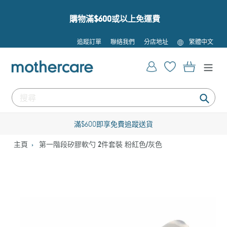
跳
到
購物滿$600或以上免運費
內
容
語
追蹤訂單
聯絡我們
分店地址
繁體中文
言
登入
購物車
提
交
滿$600即享免費追蹤送貨
主頁
第一階段矽膠軟勺 2件套裝 粉紅色/灰色