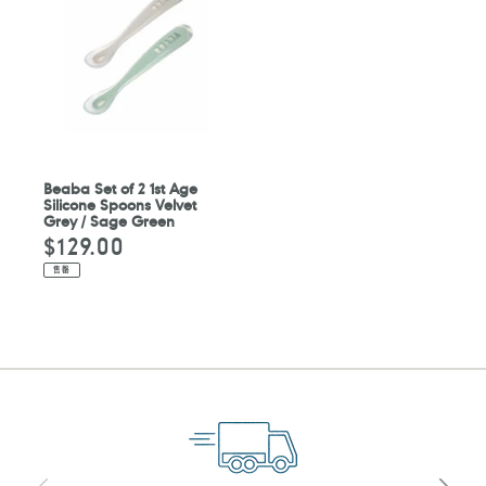
Beaba Set of 2 1st Age
Silicone Spoons Velvet
Grey / Sage Green
$129.00
定
價
售罄