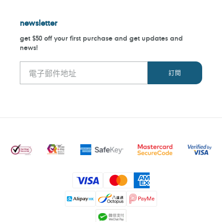
newsletter
get $50 off your first purchase and get updates and
news!
付
款
方
式