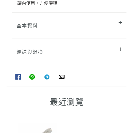
罐內使用，方便喂哺
物
車
基本資料
運送與退換
分
分
分
分
享
享
享
享
至
至
至
至
FACEBOOK
WHATSAPP
TELEGRAM
WHATSAPP
最近瀏覽