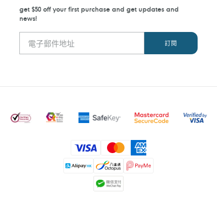
get $50 off your first purchase and get updates and
news!
付
款
方
式