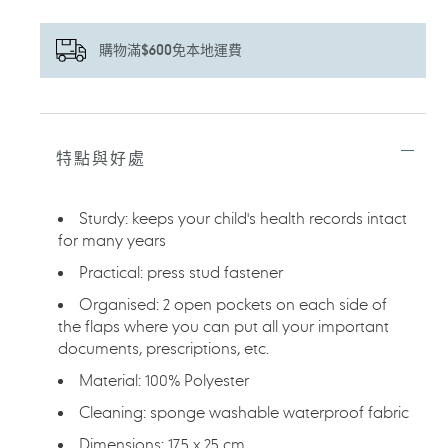
購物滿$600免本地運費
正
在
將
特點與好處
產
品
加
Sturdy: keeps your child's health records intact
入
for many years
您
的
Practical: press stud fastener
購
物
Organised: 2 open pockets on each side of
車
the flaps where you can put all your important
documents, prescriptions, etc.
Material: 100% Polyester
Cleaning: sponge washable waterproof fabric
Dimensions: 17.5 x 25 cm