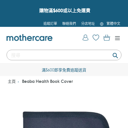
跳
到
購物滿$600或以上免運費
內
容
語
追蹤訂單
聯絡我們
分店地址
繁體中文
言
登入
購物車
提
交
滿$600即享免費追蹤送貨
主頁
Beaba Health Book Cover