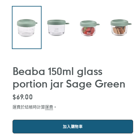
Beaba 150ml glass
portion jar Sage Green
定
$69.00
價
運費於結帳時計算
運費
。
加入購物車