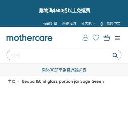
跳
到
購物滿$600或以上免運費
內
容
語
追蹤訂單
聯絡我們
分店地址
繁體中文
言
登入
購物車
提
交
滿$600即享免費追蹤送貨
主頁
Beaba 150ml glass portion jar Sage Green