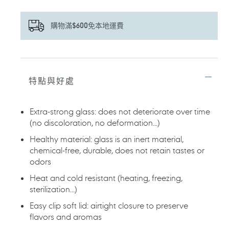
購物滿$600免本地運費
正
在
將
特點與好處
產
品
加
Extra-strong glass: does not deteriorate over time
入
(no discoloration, no deformation…)
您
的
Healthy material: glass is an inert material,
購
chemical-free, durable, does not retain tastes or
物
odors
車
Heat and cold resistant (heating, freezing,
sterilization…)
Easy clip soft lid: airtight closure to preserve
flavors and aromas