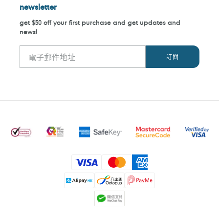
newsletter
get $50 off your first purchase and get updates and
news!
付
款
方
式