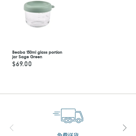
Beaba 150ml glass portion
jar Sage Green
$69.00
定
價
免費送貨