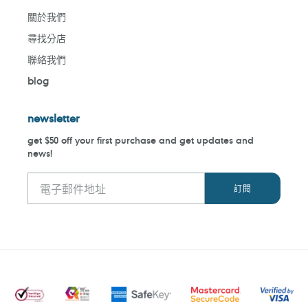
關於我們
尋找分店
聯絡我們
blog
newsletter
get $50 off your first purchase and get updates and
news!