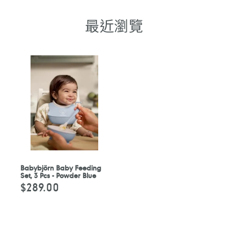
最近瀏覽
Babybjörn Baby Feeding
Set, 3 Pcs - Powder Blue
$289.00
定
價