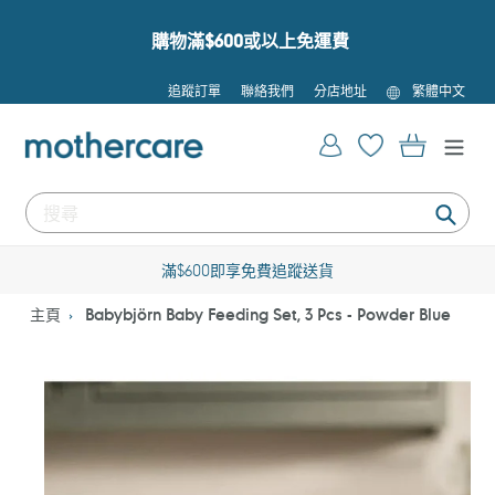
跳
到
購物滿$600或以上免運費
內
容
語
追蹤訂單
聯絡我們
分店地址
繁體中文
言
登入
購物車
提
交
滿$600即享免費追蹤送貨
主頁
Babybjörn Baby Feeding Set, 3 Pcs - Powder Blue