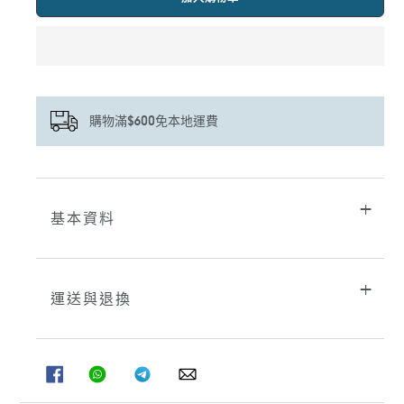
購物滿$600免本地運費
正
在
將
基本資料
產
品
加
入
您
運送與退換
的
購
物
車
分
分
分
分
享
享
享
享
至
至
至
至
FACEBOOK
WHATSAPP
TELEGRAM
WHATSAPP