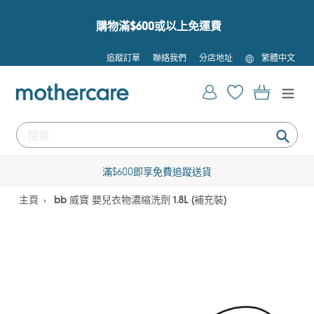
跳
到
購物滿$600或以上免運費
內
容
語
追蹤訂單
聯絡我們
分店地址
繁體中文
言
登入
購物車
提
交
滿$600即享免費追蹤送貨
主頁
bb 威寶 嬰兒衣物濃縮洗劑 1.8L (補充裝)