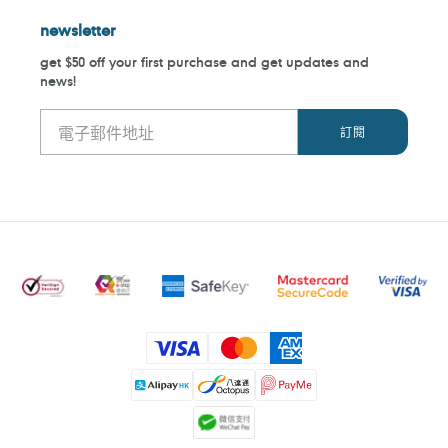
newsletter
get $50 off your first purchase and get updates and
news!
付
款
方
式