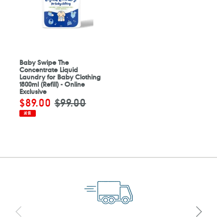
Baby Swipe The
Concentrate Liquid
Laundry for Baby Clothing
1800ml (Refill) - Online
Exclusive
售
$89.00
定
$99.00
價
價
減價