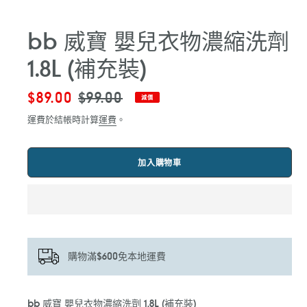
bb 威寶 嬰兒衣物濃縮洗劑
1.8L (補充裝)
售
$89.00
定
$99.00
減價
價
價
運費於結帳時計算
運費
。
加入購物車
購物滿$600免本地運費
正
bb 威寶 嬰兒衣物濃縮洗劑 1.8L (補充裝)