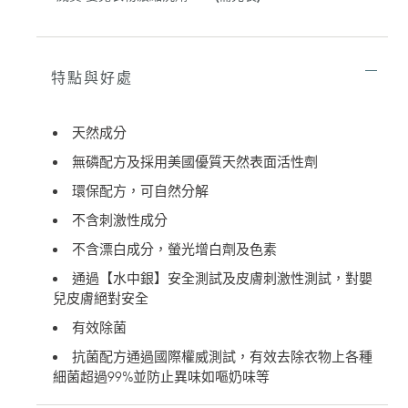
在
將
產
品
加
特點與好處
入
您
的
天然成分
購
無磷配方及採用美國優質天然表面活性劑
物
車
環保配方，可自然分解
不含刺激性成分
不含漂白成分，螢光增白劑及色素
通過【水中銀】安全測試及皮膚刺激性測試，對嬰
兒皮膚絕對安全
有效除菌
抗菌配方通過國際權威測試，有效去除衣物上各種
細菌超過99%並防止異味如嘔奶味等