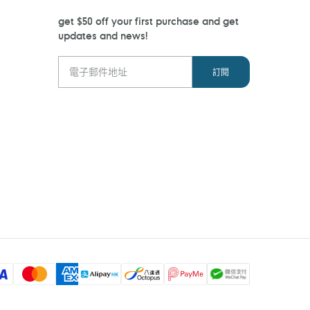
get $50 off your first purchase and get
updates and news!