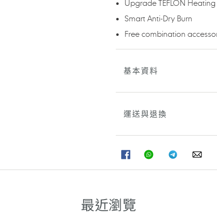
Upgrade TEFLON Heating
Smart Anti-Dry Burn
Free combination accessor
基本資料
運送與退換
分
分
分
分
享
享
享
享
至
至
至
至
FACEBOOK
WHATSAPP
TELEGRAM
WHA
最近瀏覽