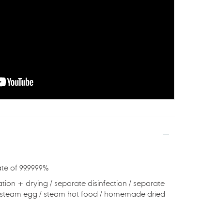
rate of 99.9999%
ization + drying / separate disinfection / separate
 / steam egg / steam hot food / homemade dried