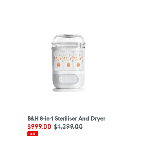
B&H 8-in-1 Steriliser And Dryer
售
$999.00
定
$1,299.00
價
價
減價