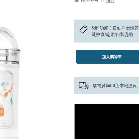
8合1功能：自動消毒烘乾
蒸熱食/乾果/自製乳酪
加入購物車
購物滿$600免本地運費
正
在
將
產
品
加