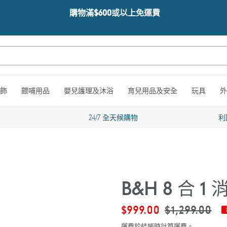
購物滿$600或以上免運費
飾
餵哺用品
嬰兒護理及沐浴
育兒用品及安全
玩具
外
24/7 全天候購物
利
B&H 8 合 
售
$999.00
定
$1,299.00
價
價
運費於結帳時計算
運費
。