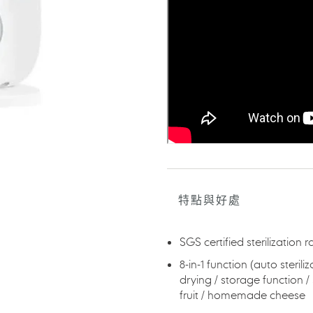
入
您
的
購
物
車
特點與好處
SGS certified sterilization 
8-in-1 function (auto steril
drying / storage function
fruit / homemade cheese