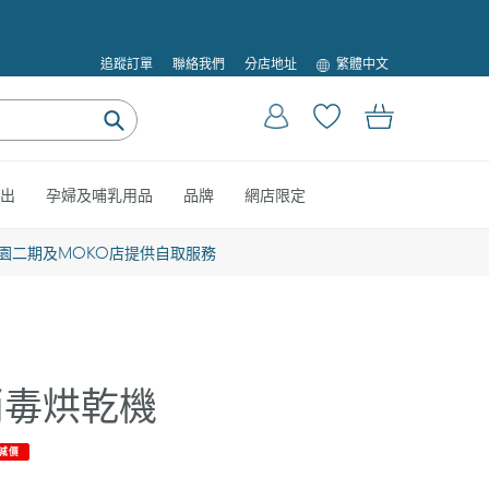
語
追蹤訂單
聯絡我們
分店地址
繁體中文
言
登入
購物車
提
交
出
孕婦及哺乳用品
品牌
網店限定
園二期及MOKO店提供自取服務
1 消毒烘乾機
減價