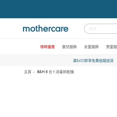
跳
到
內
容
限時優惠
嬰兒服飾
女童服飾
男童服
滿$600即享免費追蹤送貨
主頁
B&H 8 合 1 消毒烘乾機