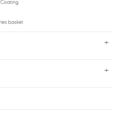
 Coating
ies basket
TSAPP