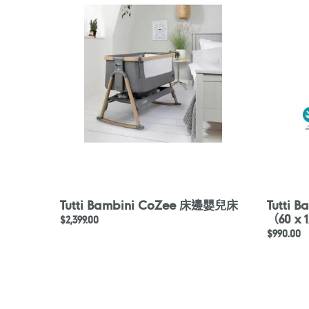
CoZee
透
床
氣
邊
泡
嬰
棉
兒
嬰
床
兒
床
墊
（60
x
120
公
分)
Tutti Bambini CoZee 床邊嬰兒床
Tutti
（60 x 
定
$2,399.00
定
$990.00
價
價