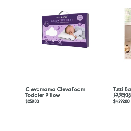
Toddler
Cozee
Pillow
XL
床
邊
嬰
幼
兒
床
和
嬰
兒
床
Clevamama ClevaFoam
Tutti 
Toddler Pillow
兒床和
定
$259.00
定
$4,299.00
價
價
Tutti
Tutti
Bambini
Bambini