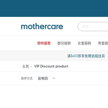
跳
到
內
容
限時優惠
嬰兒服飾
女童服飾
男童服
滿$600即享免費追蹤送貨
主頁
VIP Discount product
排序方式
Clevamama
Tutti
ClevaFoam
Bambini