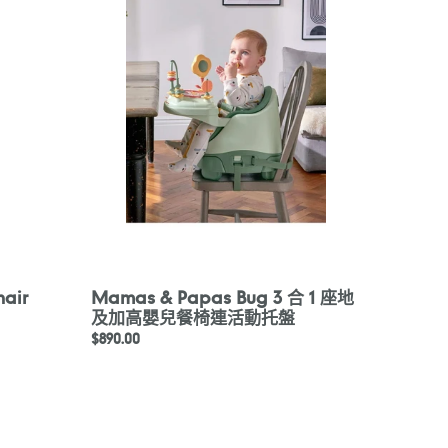
Papas
Bug
3
合
1
座
地
及
加
高
嬰
兒
餐
椅
hair
Mamas & Papas Bug 3 合 1 座地
連
及加高嬰兒餐椅連活動托盤
活
定
$890.00
動
價
托
盤