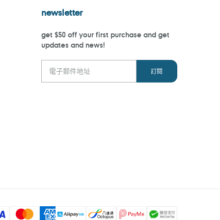
newsletter
get $50 off your first purchase and get
updates and news!