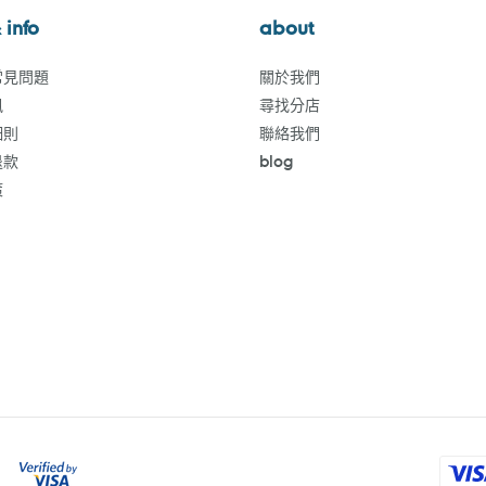
 info
about
常見問題
關於我們
訊
尋找分店
細則
聯絡我們
退款
blog
策
付
款