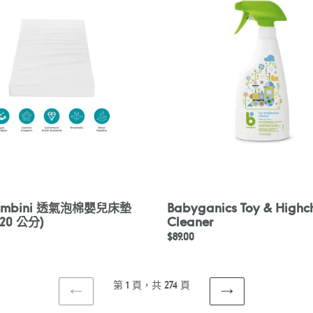
&
Highchair
Cleaner
 Bambini 透氣泡棉嬰兒床墊
Babyganics Toy & Highc
120 公分)
Cleaner
定
$89.00
價
第 1 頁，共 274 頁
上
下