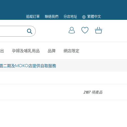
語
追蹤訂單
聯絡我們
分店地址
繁體中文
言
登入
購物車
提
交
出
孕婦及哺乳用品
品牌
網店限定
園二期及MOKO店提供自取服務
2187 項產品
Ingenuity
2