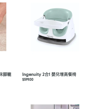
合
1
嬰
兒
增
高
餐
椅
嬰兒床腳轆
Ingenuity 2合1 嬰兒增高餐椅
定
$599.00
價
Mamas
&