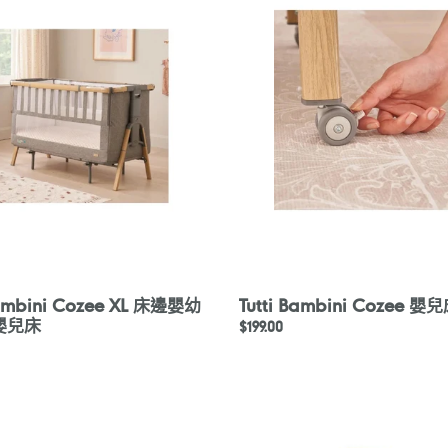
Cozee
嬰
兒
床
腳
轆
Bambini Cozee XL 床邊嬰幼
Tutti Bambini Cozee 
嬰兒床
定
$199.00
價
Babyganics
Toy