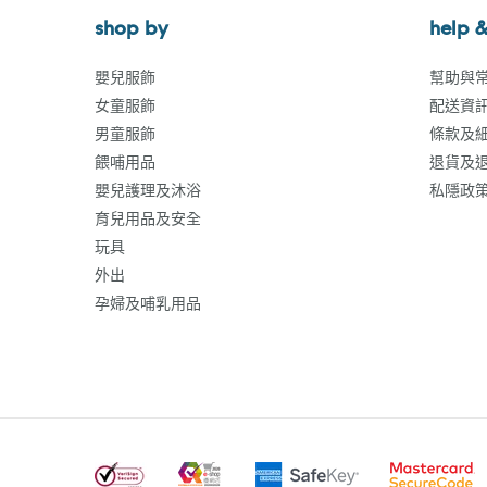
shop by
help &
嬰兒服飾
幫助與
女童服飾
配送資
男童服飾
條款及
餵哺用品
退貨及
嬰兒護理及沐浴
私隱政
育兒用品及安全
玩具
外出
孕婦及哺乳用品