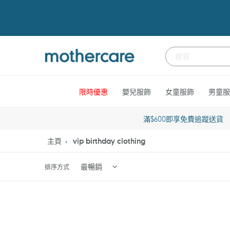
跳
到
內
容
限時優惠
嬰兒服飾
女童服飾
男童服
滿$600即享免費追蹤送貨
主頁
vip birthday clothing
排序方式