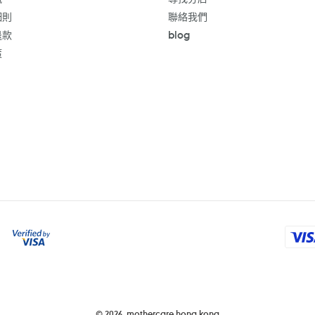
細則
聯絡我們
退款
blog
策
付
款
方
式
© 2026,
mothercare hong kong