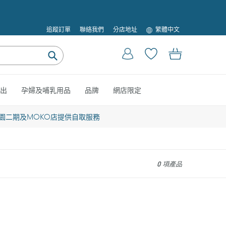
語
追蹤訂單
聯絡我們
分店地址
繁體中文
言
登入
購物車
提
交
出
孕婦及哺乳用品
品牌
網店限定
園二期及MOKO店提供自取服務
0 項產品