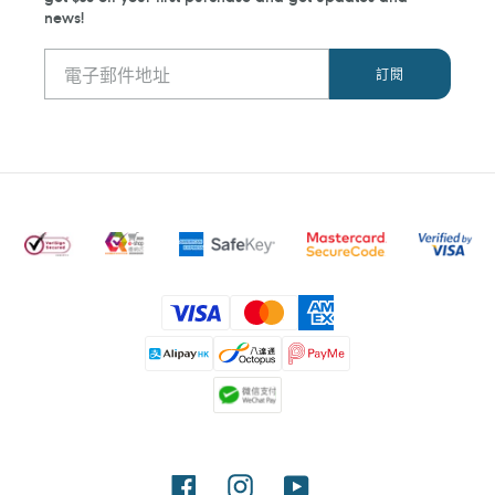
news!
付
款
方
式
Facebook
Instagram
YouTube