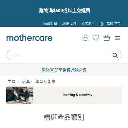
跳
到
購物滿$600或以上免運費
內
容
語
追蹤訂單
聯絡我們
分店地址
繁體中文
言
登入
購物車
提
交
滿$600即享免費追蹤送貨
主頁
玩具
學習及創意
精選產品類別