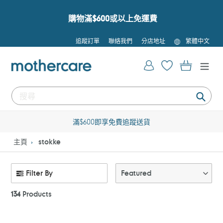
跳
到
購物滿$600或以上免運費
內
容
語
追蹤訂單
聯絡我們
分店地址
繁體中文
言
登入
購物車
提
交
滿$600即享免費追蹤送貨
主頁
stokke
Filter By
Featured
134
Products