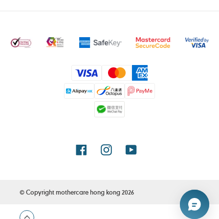
付
款
方
式
Facebook
Instagram
YouTube
© Copyright
mothercare hong kong
2026
使