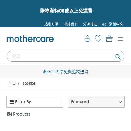
跳
到
購物滿$600或以上免運費
內
容
語
追蹤訂單
聯絡我們
分店地址
繁體中文
言
登入
購物車
提
交
滿$600即享免費追蹤送貨
主頁
stokke
Filter By
Featured
134
Products