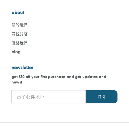
about
關於我們
尋找分店
聯絡我們
blog
newsletter
get $50 off your first purchase and get updates and
news!