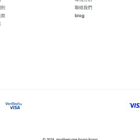
細則
聯絡我們
退款
blog
策
付
款
方
式
© 2026,
mothercare hong kong