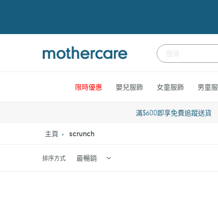
跳
到
內
容
限時優惠
嬰兒服飾
女童服飾
男童服
滿$600即享免費追蹤送貨
主頁
scrunch
排序方式