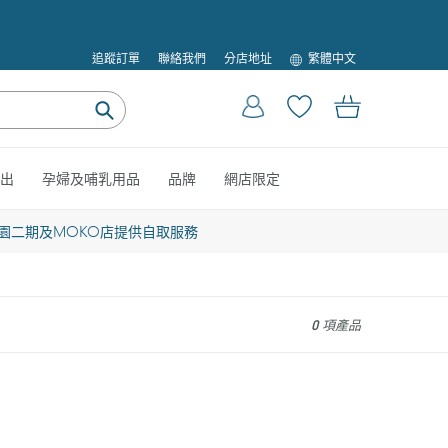
語
追蹤訂單
聯絡我們
分店地址
繁體中文
言
登入
購物車
提
交
出
孕婦及哺乳用品
品牌
網店限定
園二期及MOKO店提供自取服務
0 項產品