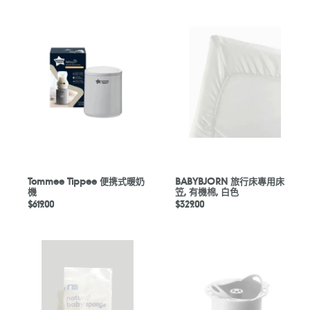
Tommee
BABYBJORN
Tippee
旅
便
行
携
床
式
專
暖
用
奶
床
機
笠,
有
機
棉,
白
Tommee Tippee 便携式暖奶
BABYBJORN 旅行床專用床
機
笠, 有機棉, 白色
色
定
$619.00
定
$329.00
價
價
Mothercare
Babycook®
Natural
Solo/
Sponge
Duo
輔
食