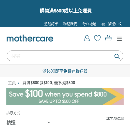
跳
到
購物滿$600或以上免運費
內
容
語
追蹤訂單
聯絡我們
分店地址
繁體中文
言
登入
購物車
提
交
滿$600即享免費追蹤送貨
主頁
買滿$800減$100, 最多減$500
排序方式
1877 項產品