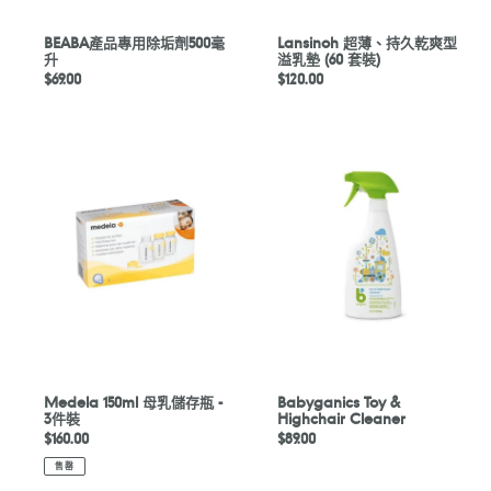
升
墊
(60
BEABA產品專用除垢劑500毫
Lansinoh 超薄、持久乾爽型
升
溢乳墊 (60 套裝)
套
定
$69.00
定
$120.00
裝)
價
價
Medela
Babyganics
150ml
Toy
母
&
乳
Highchair
儲
Cleaner
存
瓶
-
3
件
裝
Medela 150ml 母乳儲存瓶 -
Babyganics Toy &
3件裝
Highchair Cleaner
定
$160.00
定
$89.00
價
價
售罄