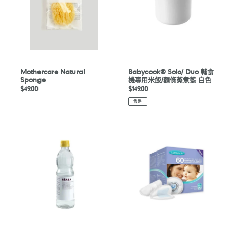
機
專
用
米
飯/
麵
條
Mothercare Natural
Babycook® Solo/ Duo 輔食
Sponge
機專用米飯/麵條蒸煮籃 白色
蒸
定
$49.00
定
$149.00
煮
價
價
籃
售罄
白
色
BEABA
Lansinoh
產
超
品
薄、
專
持
用
久
除
乾
垢
爽
劑
型
500
溢
毫
乳