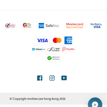
付
款
方
式
Facebook
Instagram
YouTube
© Copyright
mothercare hong kong
2026
使