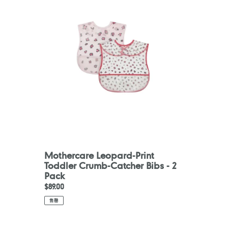
Print
Toddler
Crumb-
Catcher
Bibs
-
2
Pack
Mothercare Leopard-Print
Toddler Crumb-Catcher Bibs - 2
Pack
定
$89.00
價
售罄