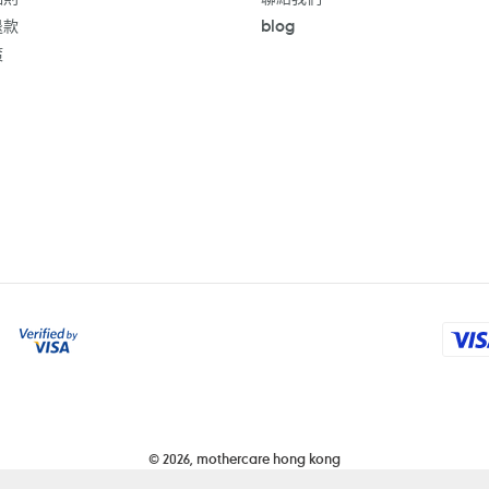
退款
blog
策
付
款
方
式
© 2026,
mothercare hong kong