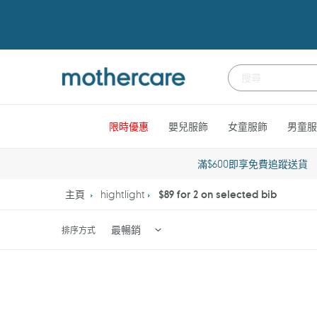
跳
到
內
容
限時優惠
嬰兒服飾
女童服飾
男童服
滿$600即享免費追蹤送貨
主頁
hightlight
$89 for 2 on selected bib
排序方式
Mothercare
Leopard-