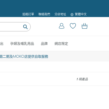
語
追蹤訂單
聯絡我們
分店地址
繁體中文
言
登入
購物車
提
交
出
孕婦及哺乳用品
品牌
網店限定
園二期及MOKO店提供自取服務
1 項產品