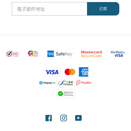
付
款
方
式
Facebook
Instagram
YouTube