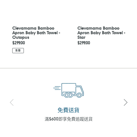
Outopus
Star
Clevamama Bamboo
Clevamama Bamboo
Apron Baby Bath Towel -
Apron Baby Bath Towel -
Outopus
Star
定
$299.00
定
$299.00
價
價
售罄
免費送貨
滿$600即享免費追蹤送貨