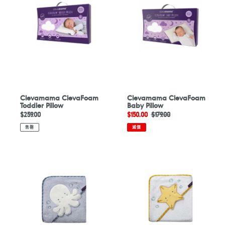
Toddler
Baby
Pillow
Pillow
Clevamama ClevaFoam
Clevamama ClevaFoam
Toddler Pillow
Baby Pillow
定
$259.00
售
$150.00
定
$179.00
價
價
價
售罄
減價
Clevamama
Clevamama
Bamboo
Bamboo
Apron
Apron
Baby
Baby
Bath
Bath
Towel
Towel
-
-