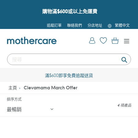
跳
到
購物滿$600或以上免運費
內
容
語
追蹤訂單
聯絡我們
分店地址
繁體中文
言
登入
購物車
提
交
滿$600即享免費追蹤送貨
主頁
Clevamama March Offer
排序方式
4 項產品
Clevamama
Clevamama
ClevaFoam
ClevaFoam