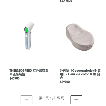
定
$2,499.00
價
價
THERMOSPEED
外
紅
床
外
罩
線
（Cocoonababy®
額
專
溫
用）-
耳
Fleur
溫
de
探
coton®
熱
棉
槍
白
色
THERMOSPEED 紅外線額溫
外床罩（Cocoonababy® 專
耳溫探熱槍
用）- Fleur de coton® 棉 白
色
定
$439.00
定
$299.00
價
價
第 1 頁，共 23 頁
上
下