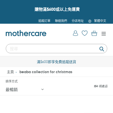
跳
到
購物滿$600或以上免運費
內
容
語
追蹤訂單
聯絡我們
分店地址
繁體中文
言
登入
購物車
提
交
滿$600即享免費追蹤送貨
主頁
beaba collection for christmas
排序方式
184 項產品
Babycook®
Beaba
NEO
Babycook