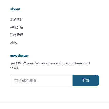
about
關於我們
尋找分店
聯絡我們
blog
newsletter
get $50 off your first purchase and get updates and
news!