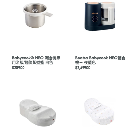
輔
NEO
食
輔
機
食
專
機
用
－
米
夜
飯/
藍
麵
色
條
蒸
Babycook® NEO 輔食機專
Beaba Babycook NEO輔食
用米飯/麵條蒸煮籃 白色
機－ 夜藍色
煮
定
$239.00
定
$2,499.00
籃
價
價
白
色
Cocoonababy®
Cocoonababy®
人
人
體
體
工
工
學
學
睡
睡
窩
窩
（連
（連