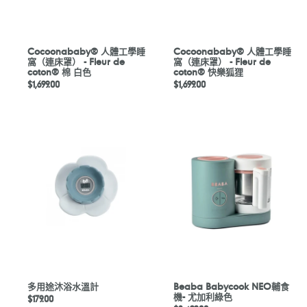
床
床
罩）
罩）
-
-
Fleur
Fleur
Cocoonababy® 人體工學睡
Cocoonababy® 人體工學睡
窩（連床罩） - Fleur de
窩（連床罩） - Fleur de
de
de
coton® 棉 白色
coton® 快樂狐狸
coton®
coton®
定
$1,699.00
定
$1,699.00
棉
快
價
價
白
樂
色
狐
多
Beaba
狸
用
Babycook
途
NEO
沐
輔
浴
食
水
機-
溫
尤
計
加
利
綠
色
多用途沐浴水溫計
Beaba Babycook NEO輔食
機- 尤加利綠色
定
$179.00