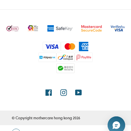
付
款
方
式
Facebook
Instagram
YouTube
© Copyright
mothercare hong kong
2026
使