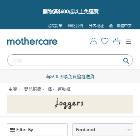
跳
到
購物滿$600或以上免運費
內
容
語
追蹤訂單
聯絡我們
分店地址
繁體中文
言
登入
購物車
提
交
滿$600即享免費追蹤送貨
主頁
嬰兒服飾
褲
運動褲
Filter By
Featured