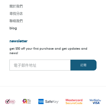
關於我們
尋找分店
聯絡我們
blog
newsletter
get $50 off your first purchase and get updates and
news!