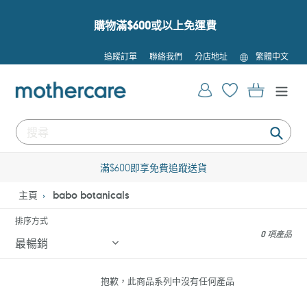
跳
到
購物滿$600或以上免運費
內
容
語
追蹤訂單
聯絡我們
分店地址
繁體中文
言
登入
購物車
提
交
滿$600即享免費追蹤送貨
主頁
babo botanicals
排序方式
0 項產品
抱歉，此商品系列中沒有任何產品