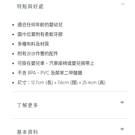
將
特點與好處
產
品
加
適合任何年齡的嬰幼兒
入
您
圍巾位置附有柔軟牙膠
的
多種布料及材質
購
物
附有沙沙作響的配件
車
可掛在嬰兒車、汽車座椅或嬰兒揹帶上
不含 BPA、PVC 及鄰苯二甲酸鹽
尺寸：12.7cm (長) x 7.6cm (闊) x 25.4cm (高)
了解更多
基本資料