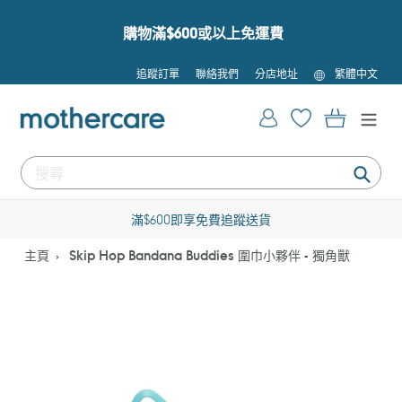
跳
到
購物滿$600或以上免運費
內
容
語
追蹤訂單
聯絡我們
分店地址
繁體中文
言
登入
購物車
提
交
滿$600即享免費追蹤送貨
主頁
Skip Hop Bandana Buddies 圍巾小夥伴 - 獨角獸