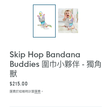
Skip Hop Bandana
Buddies 圍巾小夥伴 - 獨角
獸
定
$215.00
價
運費於結帳時計算
運費
。