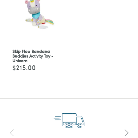
Skip Hop Bandana
Buddies Activity Toy -
Unicorn
$215.00
定
價