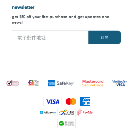
newsletter
get $50 off your first purchase and get updates and
news!
付
款
方
式