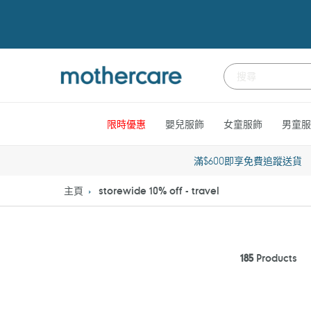
跳
到
內
容
限時優惠
嬰兒服飾
女童服飾
男童服
滿$600即享免費追蹤送貨
主頁
storewide 10% off - travel
185
Products