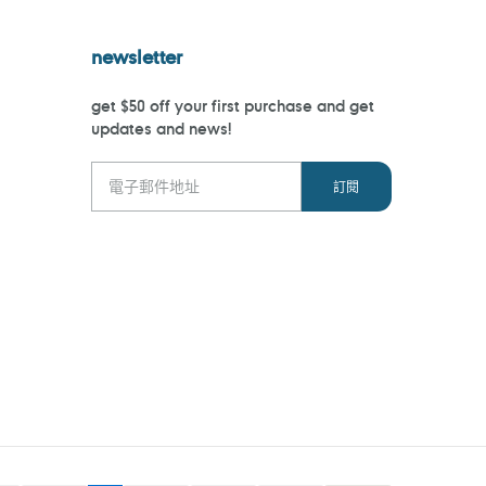
newsletter
get $50 off your first purchase and get
updates and news!