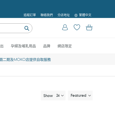
語
追蹤訂單
聯絡我們
分店地址
繁體中文
言
登入
購物車
提
交
出
孕婦及哺乳用品
品牌
網店限定
園二期及MOKO店提供自取服務
Featured
Show