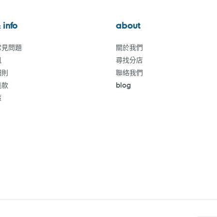
 info
about
常見問題
關於我們
訊
尋找分店
細則
聯絡我們
退款
blog
策
付