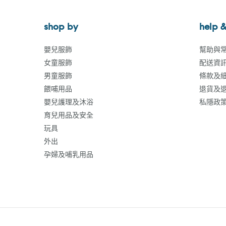
shop by
help &
嬰兒服飾
幫助與
女童服飾
配送資
男童服飾
條款及
餵哺用品
退貨及
嬰兒護理及沐浴
私隱政
育兒用品及安全
玩具
外出
孕婦及哺乳用品