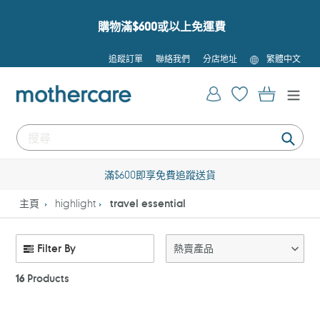
跳
到
購物滿$600或以上免運費
內
容
語
追蹤訂單
聯絡我們
分店地址
繁體中文
言
登入
購物車
提
交
滿$600即享免費追蹤送貨
主頁
highlight
travel essential
Filter By
熱賣產品
16
Products