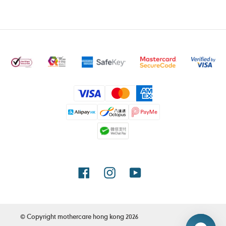
付
款
方
式
Facebook
Instagram
YouTube
© Copyright
mothercare hong kong
2026