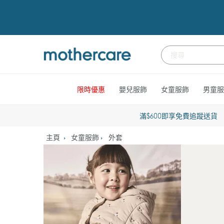
跳
到
內
容
限時優惠
嬰兒服飾
女童服飾
男童服
滿$600即享免費追蹤送貨
主頁
女童服飾
外套