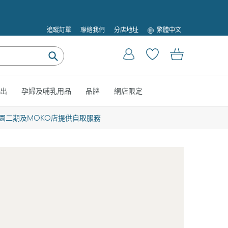
語
追蹤訂單
聯絡我們
分店地址
繁體中文
言
登入
購物車
提
交
出
孕婦及哺乳用品
品牌
網店限定
園二期及MOKO店提供自取服務