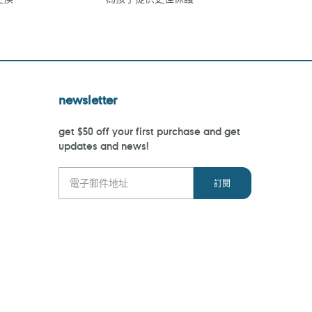
newsletter
get $50 off your first purchase and get
updates and news!