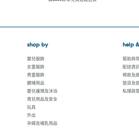
shop by
help &
嬰兒服飾
幫助與
女童服飾
配送資
男童服飾
條款及
餵哺用品
退貨及
嬰兒護理及沐浴
私隱政
育兒用品及安全
玩具
外出
孕婦及哺乳用品