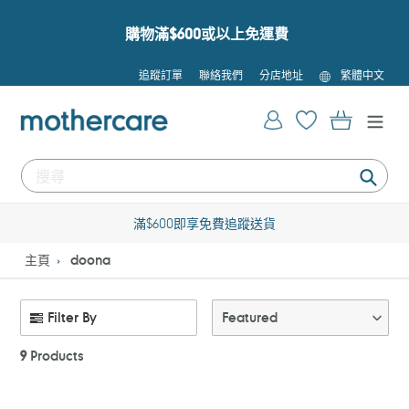
跳
到
購物滿$600或以上免運費
內
容
語
追蹤訂單
聯絡我們
分店地址
繁體中文
言
登入
購物車
提
交
滿$600即享免費追蹤送貨
主頁
doona
Filter By
Featured
9
Products