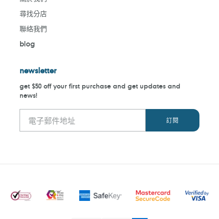
尋找分店
聯絡我們
blog
newsletter
get $50 off your first purchase and get updates and
news!