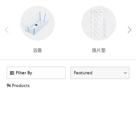
浴盤
換片墊
Filter By
Featured
94
Products