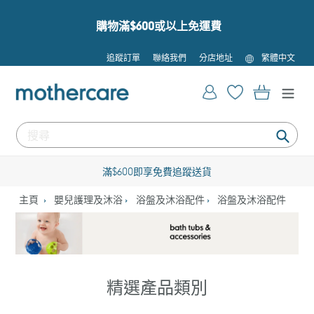
跳
到
購物滿$600或以上免運費
內
容
語
追蹤訂單
聯絡我們
分店地址
繁體中文
言
登入
購物車
提
交
滿$600即享免費追蹤送貨
主頁
嬰兒護理及沐浴
浴盤及沐浴配件
浴盤及沐浴配件
精選產品類別