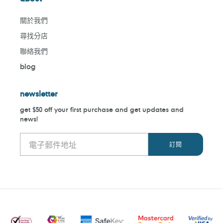
關於我們
尋找分店
聯絡我們
blog
newsletter
get $50 off your first purchase and get updates and
news!