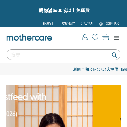
跳
到
購物滿$600或以上免運費
內
容
語
追蹤訂單
聯絡我們
分店地址
繁體中文
言
登入
購物車
提
交
滿$600即享免費追蹤送貨