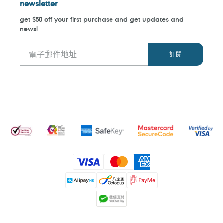
newsletter
get $50 off your first purchase and get updates and
news!
付
款
方
式